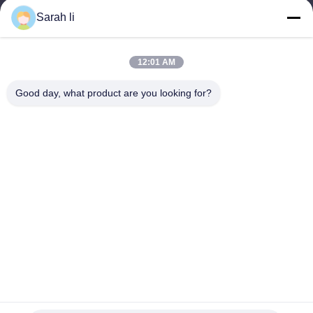
8:30-22:30
Sarah li
আমাদের ঠিকানা
12:01 AM
কোম্পানির ঠিকানা
গুয়াংডং শেঞ্জেন বাওয়ান ১ম ও ২য় তলা, ৩ নং, গ্যাংজাই রাস্তা, ফুরং ইন্ডাস্ট্রিয়াল জোন,
Good day, what product are you looking for?
সিয়াংশান কমিউনিটি, সিনক্যাও রাস্তা,
কারখানার ঠিকানা
গুয়াংডং শেনজেন বাওয়ান ১ম ও ২য় তলা, নং ৩, গ্যাংজাই স্ট্রিট, ফুরং ইন্ডাস্ট্রিয়াল জোন,
সিয়াংশান কমিউনিটি, সিনক্যাও স্ট্রিট
টেল
86-0755-27097532-8:30
চীন ভালো মানের কাস্টম সিএনসি মেশিনিং পরিষেবা সরবরাহকারী। কপিরাইট © -2026
Shenzhen Hongsinn Precision Co., Ltd. সমস্ত অধিকার সংরক্ষিত।