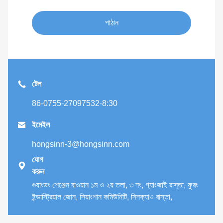
পাঠান
টেল
86-0755-27097532-8:30

ইমেইল
hongsinn-3@hongsinn.com
যোগ

করুন
গুয়াংডং শেঞ্জেন বাওয়ান ১ম ও ২য় তলা, ৩ নং, গ্যাংজাই রাস্তা, ফুরং
ইন্ডাস্ট্রিয়াল জোন, সিয়াংশান কমিউনিটি, সিনক্যাও রাস্তা,