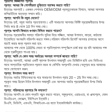
প্রায়শই জিজ্ঞাসিত প্রশ্নঃ
প্রশ্ন: আমরা কি গোপনীয়তা চুক্তিতে স্বাক্ষর করতে পারি?
উত্তরঃ অবশ্যই। একজন পেশাদার OEM/ODM প্রস্তুতকারক হিসাবে, আমরা আপনার
কপিরাইটকে অত্যন্ত সম্মান করি।
প্রশ্ন: আপনি কি নমুনা দেবেন?
উত্তরঃ হ্যাঁ, নমুনা অর্ডার গ্রহণযোগ্য। এটি সাধারণত আপনার নির্দিষ্ট প্রয়োজনীয়তার উপর
নির্ভর করে 8 থেকে 10 দিন সময় নেয়।
প্রশ্নঃ আপনি কিভাবে গুণমান নিশ্চিত করতে পারেন?
উত্তরঃ প্রয়োজনীয় সমস্ত পরিদর্শন সুবিধা দিয়ে সজ্জিত, আমরা উপাদান, মাত্রা, কাঠামো
ইত্যাদিতে অংশগুলি পরিদর্শন করতে সক্ষম।পরিমাপ পরিদর্শন রিপোর্ট আপনার চালানের আগে
যাচাই করার জন্য প্রদান করা হবে.
আমাদের পক্ষ থেকে 100% ফেরত বা প্রতিস্থাপন সম্পূর্ণরূপে চার্জ করা হয় যদি আমাদের পক্ষ
থেকে ত্রুটিযুক্ত পাওয়া যায়।
প্রশ্ন: আমি যে কোন সময় অর্ডারের অবস্থা সম্পর্কে জানতে পারি?
উত্তরঃ অবশ্যই, আমরা একটি ব্যাপক উৎপাদন সময়সূচী এবং ডিজিটাল ছবি এবং ভিডিওর
সাথে সাপ্তাহিক প্রতিবেদন প্রদান করব যা মেশিনিং অগ্রগতি দেখায়।অনুগ্রহ করে আমাদের
সাথে যোগাযোগ করুন.
প্রশ্ন: উৎপাদন সময় কত?
উত্তরঃ অর্ডার নিশ্চিতকরণের পরে সাধারণত উৎপাদন প্রায় 20 ~ 25 দিন সময় নেয়।
প্রকৃত সময় রিয়েল টাইম উৎপাদন সময়সূচী এবং আপনার অর্ডার প্রয়োজনীয়তা উপর নির্ভর
করে।
প্রশ্ন: পরিবহনের ব্যাপারে কি বলবেন?
উত্তরঃ আপনি যে কোন পদ্ধতি পছন্দ করতে পারেন, সমুদ্রপথে, এয়ারওয়ে, বা এক্সপ্রেস, যেমন
ডিএইচএল, ফেডেক্স, ইউপিএস ইত্যাদি।
ডিএপি, ডিডিপি, এফওবি, সিআইএফ-এর মতো ইনকোটার্মগুলি কার্যকর।