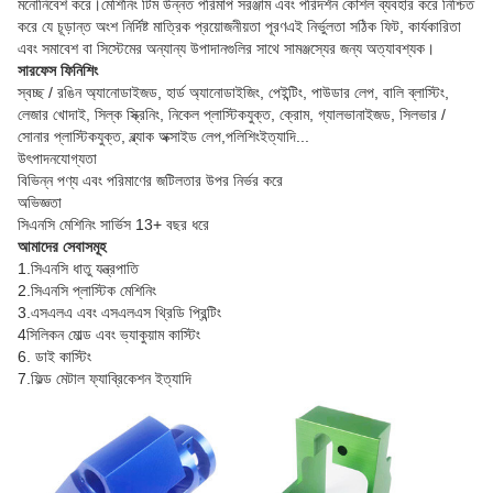
মনোনিবেশ করে।মেশিনিং টিম উন্নত পরিমাপ সরঞ্জাম এবং পরিদর্শন কৌশল ব্যবহার করে নিশ্চিত
করে যে চূড়ান্ত অংশ নির্দিষ্ট মাত্রিক প্রয়োজনীয়তা পূরণএই নির্ভুলতা সঠিক ফিট, কার্যকারিতা
এবং সমাবেশ বা সিস্টেমের অন্যান্য উপাদানগুলির সাথে সামঞ্জস্যের জন্য অত্যাবশ্যক।
সারফেস ফিনিশিং
স্বচ্ছ / রঙিন অ্যানোডাইজড, হার্ড অ্যানোডাইজিং, পেইন্টিং, পাউডার লেপ, বালি ব্লাস্টিং,
লেজার খোদাই, সিল্ক স্ক্রিনিং, নিকেল প্লাস্টিকযুক্ত, ক্রোম, গ্যালভানাইজড, সিলভার /
সোনার প্লাস্টিকযুক্ত, ব্ল্যাক অক্সাইড লেপ,পলিশিংইত্যাদি...
উৎপাদনযোগ্যতা
বিভিন্ন পণ্য এবং পরিমাণের জটিলতার উপর নির্ভর করে
অভিজ্ঞতা
সিএনসি মেশিনিং সার্ভিস 13+ বছর ধরে
আমাদের সেবাসমূহ
1.সিএনসি ধাতু যন্ত্রপাতি
2.সিএনসি প্লাস্টিক মেশিনিং
3.এসএলএ এবং এসএলএস থ্রিডি প্রিন্টিং
4সিলিকন মোল্ড এবং ভ্যাকুয়াম কাস্টিং
6. ডাই কাস্টিং
7.ফিল্ড মেটাল ফ্যাব্রিকেশন ইত্যাদি