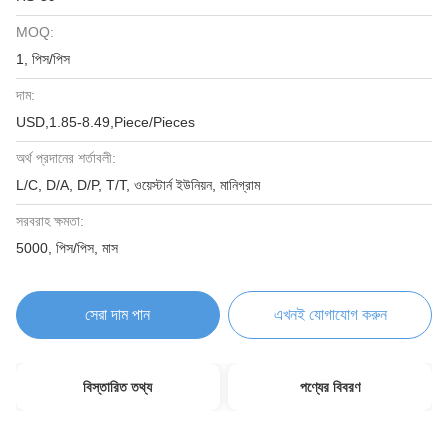
MOQ:
1, পিস/পিস
দাম:
USD,1.85-8.49,Piece/Pieces
অর্থ প্রদানের শর্তাবলী:
L/C, D/A, D/P, T/T, ওয়েস্টার্ন ইউনিয়ন, মানিগ্রাম
সরবরাহ ক্ষমতা:
5000, পিস/পিস, মাস
সেরা দাম পান
এখনই যোগাযোগ করুন
বিস্তারিত তথ্য
পণ্যের বিবরণ