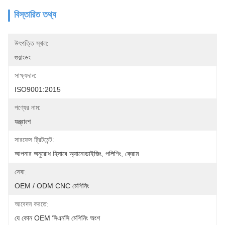
বিস্তারিত তথ্য
উৎপত্তি স্থল:
গুয়াংডং
সাক্ষ্যদান:
ISO9001:2015
পণ্যের নাম:
যন্ত্রাংশ
সারফেস ট্রিটমেন্ট:
আপনার অনুরোধ হিসাবে অ্যানোডাইজিং, পলিশিং, ক্রোম
সেবা:
OEM / ODM CNC মেশিনিং
আবেদন করতে:
যে কোন OEM সিএনসি মেশিনিং অংশ