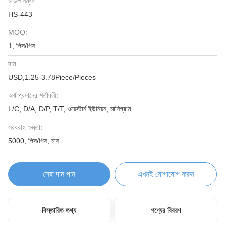
মডেল নম্বর:
HS-443
MOQ:
1, পিস/পিস
দাম:
USD,1.25-3.78Piece/Pieces
অর্থ প্রদানের শর্তাবলী:
L/C, D/A, D/P, T/T, ওয়েস্টার্ন ইউনিয়ন, মানিগ্রাম
সরবরাহ ক্ষমতা:
5000, পিস/পিস, মাস
সেরা দাম পান
এখনই যোগাযোগ করুন
বিস্তারিত তথ্য
পণ্যের বিবরণ