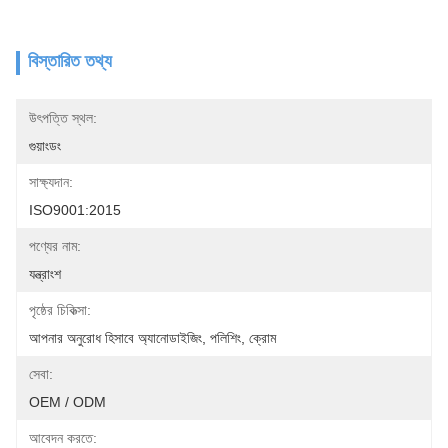
বিস্তারিত তথ্য
উৎপত্তি স্থল:
গুয়াংডং
সাক্ষ্যদান:
ISO9001:2015
পণ্যের নাম:
যন্ত্রাংশ
পৃষ্ঠের চিকিত্সা:
আপনার অনুরোধ হিসাবে অ্যানোডাইজিং, পলিশিং, ক্রোম
সেবা:
OEM / ODM
আবেদন করতে: