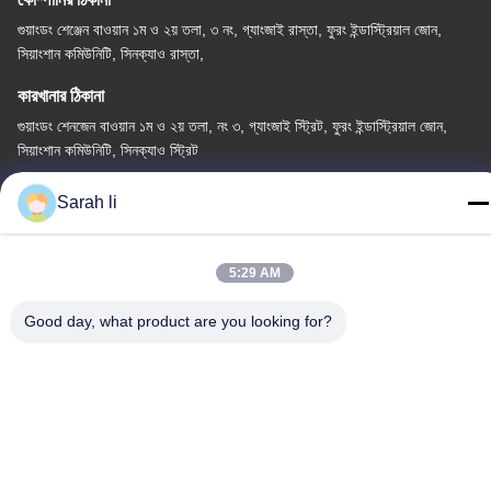
গুয়াংডং শেঞ্জেন বাওয়ান ১ম ও ২য় তলা, ৩ নং, গ্যাংজাই রাস্তা, ফুরং ইন্ডাস্ট্রিয়াল জোন,
সিয়াংশান কমিউনিটি, সিনক্যাও রাস্তা,
কারখানার ঠিকানা
গুয়াংডং শেনজেন বাওয়ান ১ম ও ২য় তলা, নং ৩, গ্যাংজাই স্ট্রিট, ফুরং ইন্ডাস্ট্রিয়াল জোন,
সিয়াংশান কমিউনিটি, সিনক্যাও স্ট্রিট
টেল
Sarah li
86-0755-27097532-8:30
5:29 AM
Good day, what product are you looking for?
চীন ভালো মানের কাস্টম সিএনসি মেশিনিং পরিষেবা সরবরাহকারী। কপিরাইট © -2026
Shenzhen Hongsinn Precision Co., Ltd. সমস্ত অধিকার সংরক্ষিত।
গোপনীয়তা নীতি
|
সাইট ম্যাপ