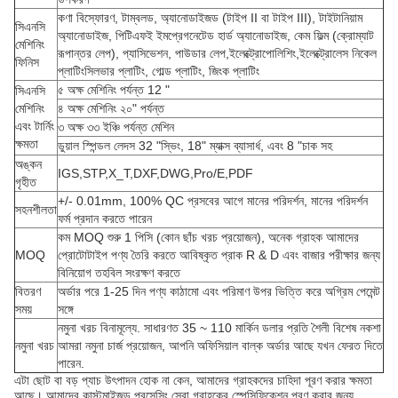
কণা বিস্ফোরণ, টাম্বলড, অ্যানোডাইজড (টাইপ II বা টাইপ III), টাইটানিয়াম
সিএনসি
অ্যানোডাইজ, পিটিএফই ইমপ্রেগনেটেড হার্ড অ্যানোডাইজ, কেম ফিল্ম (ক্রোম্যাট
মেশিনিং
রূপান্তর লেপ), প্যাসিভেশন, পাউডার লেপ,ইলেক্ট্রোপোলিশিং,ইলেক্ট্রোলেস নিকেল
ফিনিস
প্লাটিংসিলভার প্লাটিং, গোল্ড প্লাটিং, জিংক প্লাটিং
৫ অক্ষ মেশিনিং পর্যন্ত 12 "
সিএনসি
মেশিনিং
৪ অক্ষ মেশিনিং ২০" পর্যন্ত
এবং টার্নিং
৩ অক্ষ ৩৩ ইঞ্চি পর্যন্ত মেশিন
ক্ষমতা
ডুয়াল স্পিন্ডল লেদস 32 "স্ভিং, 18" ম্যাক্স ব্যাসার্ধ, এবং 8 "চাক সহ
অঙ্কন
IGS,STP,X_T,DXF,DWG,Pro/E,PDF
গৃহীত
+/- 0.01mm, 100% QC প্রসবের আগে মানের পরিদর্শন, মানের পরিদর্শন
সহনশীলতা
ফর্ম প্রদান করতে পারেন
কম MOQ শুরু 1 পিসি (কোন ছাঁচ খরচ প্রয়োজন), অনেক গ্রাহক আমাদের
MOQ
প্রোটোটাইপ পণ্য তৈরি করতে আবিষ্কৃত প্রাক R & D এবং বাজার পরীক্ষার জন্য
বিনিয়োগ তহবিল সংরক্ষণ করতে
বিতরণ
অর্ডার পরে 1-25 দিন পণ্য কাঠামো এবং পরিমাণ উপর ভিত্তি করে অগ্রিম পেমেন্ট
সময়
সঙ্গে
নমুনা খরচ বিনামূল্যে. সাধারণত 35 ~ 110 মার্কিন ডলার প্রতি শৈলী বিশেষ নকশা
নমুনা খরচ
আমরা নমুনা চার্জ প্রয়োজন, আপনি অফিসিয়াল বাল্ক অর্ডার আছে যখন ফেরত দিতে
পারেন.
এটা ছোট বা বড় প্যাচ উৎপাদন হোক না কেন, আমাদের গ্রাহকদের চাহিদা পূরণ করার ক্ষমতা
আছে। আমাদের কাস্টমাইজড প্রসেসিং সেবা গ্রাহকের স্পেসিফিকেশন পূরণ করার জন্য