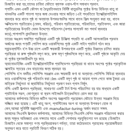
ডিজাইন করা হয়,তাদের চাহিদা মেটাতে ব্যাপক ওয়ান-স্টপ সমাধান প্রদান.
প্লাটিং এমন একটি কৌশল যা বৈদ্যুতিনভাবে নির্দিষ্ট ধাতুগুলির পৃষ্ঠের উপর বিভিন্ন ধাতু বা
খাদগুলির একটি পাতলা স্তর জমা দেওয়ার সাথে জড়িত।এই পদ্ধতিতে ইলেক্ট্রোলাইসিস
ব্যবহার করে ধাতব পৃষ্ঠ বা অন্যান্য উপকরণগুলির সাথে ধাতব ফিল্ম সংযুক্ত করা হয়, ধাতব
অক্সিডেশন প্রতিরোধ (যেমন, মরিচা), পরিধান প্রতিরোধের, পরিবাহিতা, প্রতিফলন, এবং জারা
প্রতিরোধের উন্নতি যেমন উদ্দেশ্যে পরিবেশন (কপার সালফেট মত পদার্থ ব্যবহার
করে),পাশাপাশি নান্দনিকতা উন্নত.
তারের অঙ্কন সমাপ্তি প্রক্রিয়া একটি পৃষ্ঠ চিকিত্সা পদ্ধতি যা একটি আলংকারিক প্রভাব
অর্জনের জন্য পণ্যটি পোলিশ করে ওয়ার্কপিসের পৃষ্ঠে একটি লাইন প্যাটার্ন গঠন করে
স্যান্ডব্লাস্টিং হ'ল উচ্চ চাপে একটি ক্ষয়কারী উপকরণকে একটি পৃষ্ঠের বিরুদ্ধে চালিত করার
প্রক্রিয়া যা রুক্ষ পৃষ্ঠগুলি মসৃণ করে, রুক্ষ মসৃণ পৃষ্ঠগুলিকে মসৃণ করে, একটি পৃষ্ঠকে আকৃতি দেয়
বা পৃষ্ঠের দূষণকারীগুলি দূর করে.
অ্যানোডাইজিং একটি ইলেক্ট্রোলাইটিক প্যাসিভেশন প্রক্রিয়া যা ধাতব অংশের পৃষ্ঠের প্রাকৃতিক
অক্সাইড স্তরের বেধ বাড়ানোর জন্য ব্যবহৃত হয়
পোলিশিং হ'ল নমনীয় পোলিশিং সরঞ্জাম এবং ক্ষয়কারী কণা বা অন্যান্য পোলিশিং মিডিয়া ব্যবহার
করে ওয়ার্কপিসের পৃষ্ঠ পরিবর্তন করা।lm একটি মসৃণ পৃষ্ঠ বা আয়না গ্লস পেতে কাজ টুকরা এর
মাত্রিক নির্ভুলতা বা জ্যামিতির নির্ভুলতা প্রমাণ যখন গ্লাস নির্মূল.
নর্লিং একটি উত্পাদন প্রক্রিয়া, সাধারণত একটি টার্ন উপর পরিচালিত হয় যার মাধ্যমে একটি
প্যাটার্নকে সরল, কোণযুক্ত বা ক্রস লাইনগুলি চিত্রগুলিতে রোল করা হয়
আমাদের কর্মশালায় বিভিন্ন জটিল অংশের যন্ত্রপাতি প্রয়োজন মেটাতে উন্নত সরঞ্জাম দিয়ে
সজ্জিত করা হয়েছে। এটি ধাতু অংশ, প্লাস্টিকের অংশ বা অন্যান্য উপকরণ হোক না
কেন,আমরা সুনির্দিষ্ট যন্ত্রপাতি এবং manufactur-turing অর্জন করতে সক্ষম.
আমাদের সিএনসি উত্পাদন কর্মশালায়, আমাদের বিভিন্ন সিএনসি মেশিন সরঞ্জাম পরিচালনা করার
জন্য সমৃদ্ধ অভিজ্ঞতা এবং দক্ষতার সাথে একটি পেশাদার প্রযুক্তিগত দল রয়েছে।ডিজাইন
ডিজাইন থেকে সমাপ্ত পণ্য প্রক্রিয়াকরণ পর্যন্ত, তারা কঠোরভাবে গ্রাহকের প্রয়োজনীয়তা
অনুসরণ করে যাতে প্রতিটি বিবরণ সঠিক হয়।