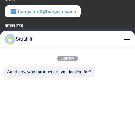
hongsinn-3@hongsinn.com
কাজের সময়
8:30-22:30
Sarah li
আমাদের ঠিকানা
5:30 PM
কোম্পানির ঠিকানা
গুয়াংডং শেঞ্জেন বাওয়ান ১ম ও ২য় তলা, ৩ নং, গ্যাংজাই রাস্তা, ফুরং ইন্ডাস্ট্রিয়াল জোন,
Good day, what product are you looking for?
সিয়াংশান কমিউনিটি, সিনক্যাও রাস্তা,
কারখানার ঠিকানা
গুয়াংডং শেনজেন বাওয়ান ১ম ও ২য় তলা, নং ৩, গ্যাংজাই স্ট্রিট, ফুরং ইন্ডাস্ট্রিয়াল জোন,
সিয়াংশান কমিউনিটি, সিনক্যাও স্ট্রিট
টেল
86-0755-27097532-8:30