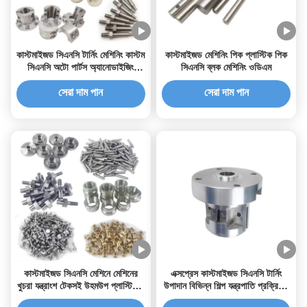
কাস্টমাইজড সিএনসি টার্নিং মেশিনিং কাস্টম
কাস্টমাইজড মেশিনিং পিক প্লাস্টিক পিক
সিএনসি অটো পার্টস অ্যানোডাইজিং
সিএনসি ব্লক মেশিনিং ওডিএম
পলিশিং
সেরা দাম পান
সেরা দাম পান
কাস্টমাইজড সিএনসি মেশিনে মেশিনের
এক্সপ্রেস কাস্টমাইজড সিএনসি টার্নিং
খুচরা যন্ত্রাংশ টেকসই উহমউপ প্লাস্টিকের
উপাদান বিভিন্ন শিল্প যন্ত্রপাতি প্রক্রিয়ার
অংশ
মধ্যে স্থায়িত্ব এবং নির্ভুলতা জন্য