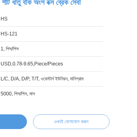
 শীট ধাতু বাঁক অংশ বক্স ব্রেক সেবা
HS
HS-121
1, পিস/পিস
USD,0.78-9.65,Piece/Pieces
L/C, D/A, D/P, T/T, ওয়েস্টার্ন ইউনিয়ন, মানিগ্রাম
5000, পিস/পিস, মাস
এখনই যোগাযোগ করুন