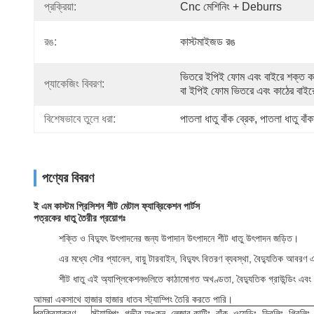
প্রক্রিয়া:
Cnc মেশিনিং + Deburrs
রঙ:
কাস্টমাইজড রঙ
ভিতরে ইপিই ফোম এবং বাইরে শক্ত ক
প্যাকেজিং বিবরণ:
বা ইপিই ফোম ভিতরে এবং কাঠের বাইর
বিশেষভাবে তুলে ধরা:
পাতলা ধাতু বাঁক ব্রেক
, 
পাতলা ধাতু বাঁক
পণ্যের বিবরণ
ই এম কাস্টম প্রিসিশন শীট মেটাল ফ্যাব্রিকেশন পার্টস
পত্রকের ধাতু তৈরীর প্রয়োগঃ
শক্তি ও বিদ্যুৎ উৎপাদনের জন্য উপাদান উৎপাদনে শীট ধাতু উৎপাদন জড়িত।
এর মধ্যে সৌর প্যানেল, বায়ু টারবাইন, বিদ্যুৎ বিতরণ ব্যবস্থা, বৈদ্যুতিক আবরণ এবং 
শীট ধাতু এই অ্যাপ্লিকেশনগুলিতে কাঠামোগত অখণ্ডতা, বৈদ্যুতিক গ্রাউন্ডিং এবং
আমরা একসাথে হাজার হাজার ধাতব স্ট্যাম্পিং তৈরি করতে পারি।
প্রক্রিয়াকরণ
স্ট্যাম্পিং, গভীর অঙ্কন, লেজার কাটিং, বাঁক, ওয়েল্ডিং, ড্রিলিং, গ্রিলিং