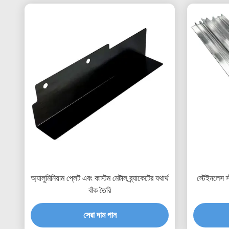
অ্যালুমিনিয়াম প্লেট এবং কাস্টম মেটাল ব্র্যাকেটের যথার্থ
স্টেইনলেস স
বাঁক তৈরি
সেরা দাম পান