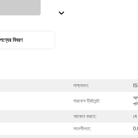
পণ্যের বিবরণ
সাক্ষ্যদান:
I
আপ
সারফেস ট্রিটমেন্ট:
পল
আবেদন করতে:
যে
সহনশীলতা:
0.