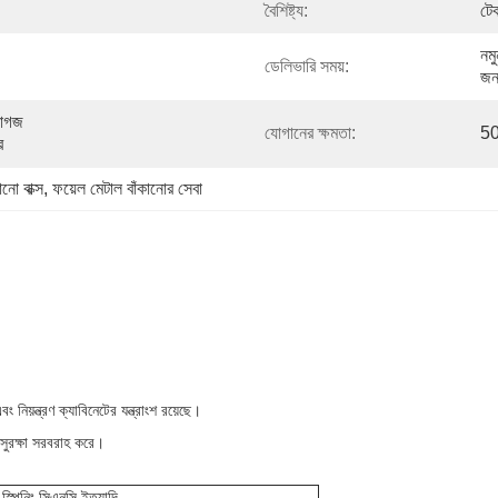
বৈশিষ্ট্য:
টেক
নমু
ডেলিভারি সময়:
জন
াগজ 
যোগানের ক্ষমতা:
50
ে
ানো বাক্স
, 
ফয়েল মেটাল বাঁকানোর সেবা
নিয়ন্ত্রণ ক্যাবিনেটের যন্ত্রাংশ রয়েছে।
 সুরক্ষা সরবরাহ করে।
, স্পিনিং,সিএনসি ইত্যাদি