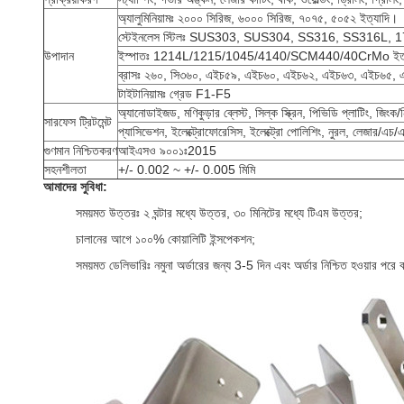
অ্যালুমিনিয়ামঃ ২০০০ সিরিজ, ৬০০০ সিরিজ, ৭০৭৫, ৫০৫২ ইত্যাদি।
স্টেইনলেস স্টিলঃ SUS303, SUS304, SS316, SS316L, 17
উপাদান
ইস্পাতঃ 1214L/1215/1045/4140/SCM440/40CrMo ইত্
ব্রাসঃ ২৬০, সি৩৬০, এইচ৫৯, এইচ৬০, এইচ৬২, এইচ৬৩, এইচ৬৫, এই
টাইটানিয়ামঃ গ্রেড F1-F5
অ্যানোডাইজড, মণিকুড়ার ব্লেস্ট, সিল্ক স্ক্রিন, পিভিডি প্লাটিং, জিংক/
সারফেস ট্রিটমেন্ট
প্যাসিভেশন, ইলেক্ট্রোফোরেসিস, ইলেক্ট্রো পোলিশিং, নুরল, লেজার/এচ/
গুণমান নিশ্চিতকরণ
আইএসও ৯০০১ঃ2015
সহনশীলতা
+/- 0.002 ~ +/- 0.005 মিমি
আমাদের সুবিধা:
সময়মত উত্তরঃ ২ ঘন্টার মধ্যে উত্তর, ৩০ মিনিটের মধ্যে টিএম উত্তর;
চালানের আগে ১০০% কোয়ালিটি ইন্সপেকশন;
সময়মত ডেলিভারিঃ নমুনা অর্ডারের জন্য 3-5 দিন এবং অর্ডার নিশ্চিত হওয়ার পরে