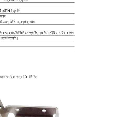
-4PH ইত্যাদি
যাদি
চ৬৮, এইচ৭০, ব্রোঞ্জ, তামা
নিকেল/ক্রোম/টাইটানিয়াম প্লাটিং, ব্রাশিং, পেইন্টিং, পাউডার লেপ,
এগ্রাভ ইত্যাদি।
 বাল্ক অর্ডারের জন্য 10-15 দিন