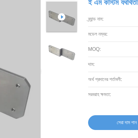
ই এম কাস্টম যথার্থতা
ব্র্যান্ড নাম:
মডেল নম্বর:
MOQ:
দাম:
অর্থ প্রদানের শর্তাবলী:
সরবরাহ ক্ষমতা:
সেরা দাম পান