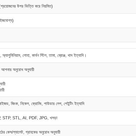
প্রয়োজনের উপর ভিত্তি করে নিয়মিত)
াইজযোগ্য)
 অ্যালুমিনিয়াম, লোহা, কার্বন স্টিল, তামা, ব্রোঞ্জ, খাদ ইত্যাদি।
, আপনার অনুরোধ অনুযায়ী
ায়ী
ায়ী
াইজড, জিংক, নিকেল, ক্রোমিং, পাউডার লেপ, পেইন্টিং ইত্যাদি
STP, STL, AI, PDF, JPG, খসড়া
াঠের কেস/প্যালেট, গ্রাহকের অনুরোধ অনুযায়ী