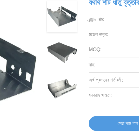
যথার্থ শীট ধাতু বৃত্
ব্র্যান্ড নাম:
মডেল নম্বর:
MOQ:
দাম:
অর্থ প্রদানের শর্তাবলী:
সরবরাহ ক্ষমতা:
সেরা দাম পান