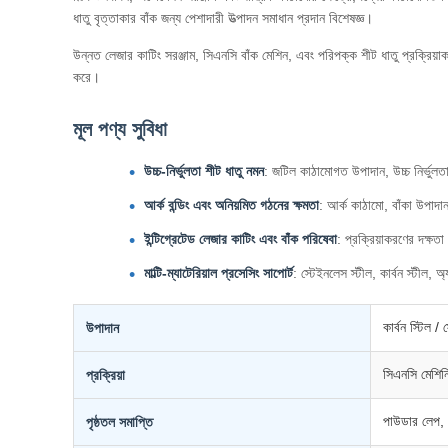
ধাতু বৃত্তাকার বাঁক জন্য পেশাদারী উত্পাদন সমাধান প্রদান বিশেষজ্ঞ।
উন্নত লেজার কাটিং সরঞ্জাম, সিএনসি বাঁক মেশিন, এবং পরিপক্ক শীট ধাতু প্রক্রিয়া
করে।
মূল পণ্য সুবিধা
উচ্চ-নির্ভুলতা শীট ধাতু নমন
: জটিল কাঠামোগত উপাদান, উচ্চ নির্ভুলত
আর্ক বন্ডিং এবং অনিয়মিত গঠনের ক্ষমতা
: আর্ক কাঠামো, বাঁকা উপাদা
ইন্টিগ্রেটেড লেজার কাটিং এবং বাঁক পরিষেবা
: প্রক্রিয়াকরণের দক্ষত
মাল্টি-ম্যাটেরিয়াল প্রসেসিং সাপোর্ট
: স্টেইনলেস স্টীল, কার্বন স্টীল, 
কার্বন স্টিল / 
উপাদান
সিএনসি মেশিনি
প্রক্রিয়া
পাউডার লেপ, প
পৃষ্ঠতল সমাপ্তি