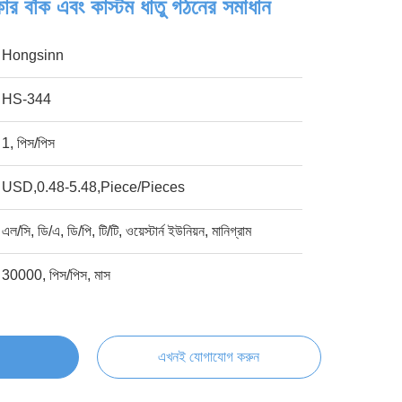
তাকার বাঁক এবং কাস্টম ধাতু গঠনের সমাধান
Hongsinn
HS-344
1, পিস/পিস
USD,0.48-5.48,Piece/Pieces
এল/সি, ডি/এ, ডি/পি, টি/টি, ওয়েস্টার্ন ইউনিয়ন, মানিগ্রাম
30000, পিস/পিস, মাস
এখনই যোগাযোগ করুন