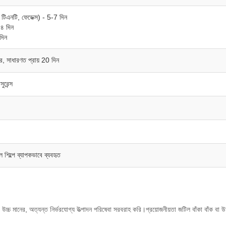
 টিএনটি, ফেডেক্স) - 5-7 দিন
-৪ দিন
দিন
ে, সাধারণত প্রায় 20 দিন
ুরেন্স
ল শিল্পে ব্যাপকভাবে ব্যবহৃত
 উচ্চ মানের, অত্যন্ত নির্ভরযোগ্য উত্পাদন পরিষেবা সরবরাহ করি।প্রয়োজনীয়তা জটিল বাঁকা বাঁক বা 