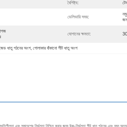
বৈশিষ্ট্য:
টেক
নমু
ডেলিভারি সময়:
জন
াগজ 
যোগানের ক্ষমতা:
30
ে
াইজড ধাতু গঠনের অংশ
, 
গোলাকার বাঁকানো শীট ধাতু অংশ
্থিতিশীলতা এবং সমাবেশের নির্ভুলতা নিশ্চিত করার জন্য উচ্চ-নির্ভুলতা শীট ধাতু গঠনের এবং নমন অত্