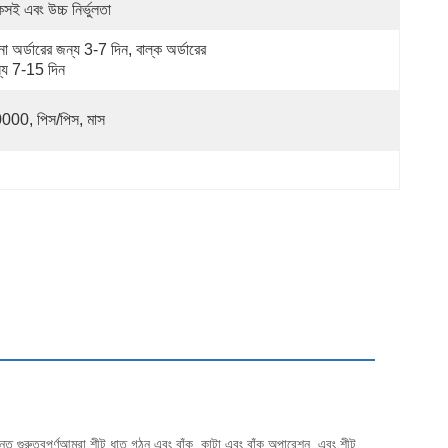
সই এবং উচ্চ নির্ভুলতা
না অর্ডারের জন্য 3-7 দিন, বাল্ক অর্ডারের 
্য 7-15 দিন
000, পিস/পিস, মাস
যন্ত গুরুত্বপূর্ণআমরা শীট ধাতু গঠন এবং বাঁক, কাটা এবং বাঁক অপারেশন, এবং শীট