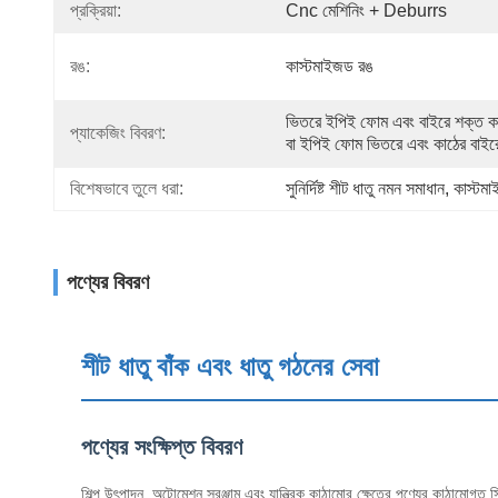
প্রক্রিয়া:
Cnc মেশিনিং + Deburrs
রঙ:
কাস্টমাইজড রঙ
ভিতরে ইপিই ফোম এবং বাইরে শক্ত ক
প্যাকেজিং বিবরণ:
বা ইপিই ফোম ভিতরে এবং কাঠের বাইর
বিশেষভাবে তুলে ধরা:
সুনির্দিষ্ট শীট ধাতু নমন সমাধান
, 
কাস্টম
পণ্যের বিবরণ
শীট ধাতু বাঁক এবং ধাতু গঠনের সেবা
পণ্যের সংক্ষিপ্ত বিবরণ
শিল্প উৎপাদন, অটোমেশন সরঞ্জাম এবং যান্ত্রিক কাঠামোর ক্ষেত্রে,পণ্যের কাঠামোগত স