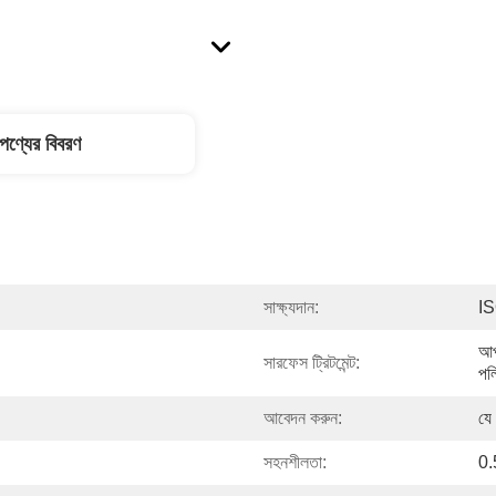
পণ্যের বিবরণ
সাক্ষ্যদান:
I
আপ
সারফেস ট্রিটমেন্ট:
পল
আবেদন করুন:
যে
সহনশীলতা:
0.