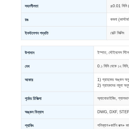
±0.01 মিমি (
সহনশীলতা
কমলা (কাস্টম
রঙ
বোল্ট ফিক্সিং
ইনস্টলেশন পদ্ধতি
ইস্পাত, স্টেইনলেস স্টিল,
উপাদান
0.১ মিমি থেকে ১২ মিমি
বেধ
1) গ্রাহকের অঙ্কন অনুয
আকার
2) গ্রাহকদের নমুনা অনুয
অ্যানোডাইজিং, গ্যালভান
পৃষ্ঠের চিকিত্সা
DWG, DXF, STEP, 
অঙ্কন বিন্যাস
পলিব্যাগ+কার্টন বক্স+ ক
প্যাকিং