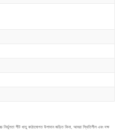
উচ্চ নির্ভুলতা শীট ধাতু কাঠামোগত উপাদান জড়িত কিনা, আমরা স্থিতিশীল এবং দক্ষ