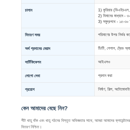
1) কুরিয়ার (ডিএইচএল,
চালান
2) বিমানের মাধ্যমে - ৩
3) সমুদ্রপথে - ১৫-৩০ 
পরিমাণের উপর নির্ভর কর
বিতরণ সময়
টি/টি, পেপাল, ট্রেড অ্যাস
অর্থ প্রদানের মেয়াদ
আইএসও
সার্টিফিকেশন
প্রদান করা
লোগো সেবা
নির্মাণ, শিল্প, অটোমোবাই
প্রয়োগ
কেন আমাদের বেছে নিন?
শীট ধাতু বাঁক এবং ধাতু গঠনের বিস্তৃত অভিজ্ঞতার সাথে, আমরা আমাদের ক্লায়েন্টদের
বিতরণ নিশ্চিত।