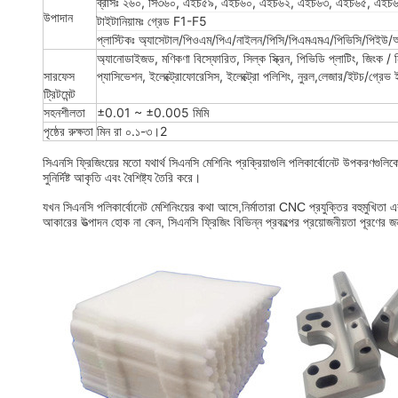
ব্রাসঃ ২৬০, সি৩৬০, এইচ৫৯, এইচ৬০, এইচ৬২, এইচ৬৩, এইচ৬৫, এইচ৬৮,
উপাদান
টাইটানিয়ামঃ গ্রেড F1-F5
প্লাস্টিকঃ অ্যাসেটাল/পিওএম/পিএ/নাইলন/পিসি/পিএমএমএ/পিভিসি/পিইউ/
অ্যানোডাইজড, মণিকণা বিস্ফোরিত, সিল্ক স্ক্রিন, পিভিডি প্লাটিং, জিংক / নি
সারফেস
প্যাসিভেশন, ইলেক্ট্রোফোরেসিস, ইলেক্ট্রো পলিশিং, নুরল,লেজার/ইটচ/গ্রেভ ই
ট্রিটমেন্ট
সহনশীলতা
±0.01 ~ ±0.005 মিমি
পৃষ্ঠের রুক্ষতা
মিন রা ০.১-৩।2
সিএনসি ফ্রিজিংয়ের মতো যথার্থ সিএনসি মেশিনিং প্রক্রিয়াগুলি পলিকার্বোনেট উপকরণগুলি
সুনির্দিষ্ট আকৃতি এবং বৈশিষ্ট্য তৈরি করে।
যখন সিএনসি পলিকার্বোনেট মেশিনিংয়ের কথা আসে,নির্মাতারা CNC প্রযুক্তির বহুমুখিতা এব
আকারের উত্পাদন হোক না কেন, সিএনসি ফ্রিজিং বিভিন্ন প্রকল্পের প্রয়োজনীয়তা পূরণের 