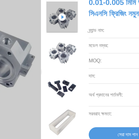
0.01-0.005 মিমি উচ
সিএনসি ফ্রিজিং নমুন
ব্র্যান্ড নাম:
মডেল নম্বর:
MOQ:
দাম:
অর্থ প্রদানের শর্তাবলী:
সরবরাহ ক্ষমতা:
সেরা দাম পান