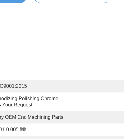
SO9001:2015
odizing,polishing,chrome 
 Your Request
ny OEM Cnc Machining Parts
01-0.005 মিমি