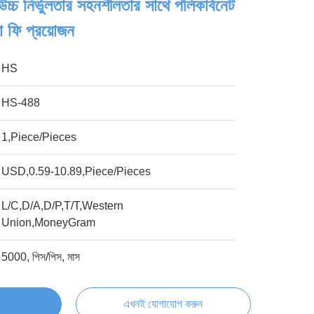
্চ নির্ভুলতার সহনশীলতার সাথে পলিকার্বনেট
া ফি প্রয়োজন
HS
HS-488
1,Piece/Pieces
USD,0.59-10.89,Piece/Pieces
L/C,D/A,D/P,T/T,Western
Union,MoneyGram
5000, পিস/পিস, মাস
এখনই যোগাযোগ করুন