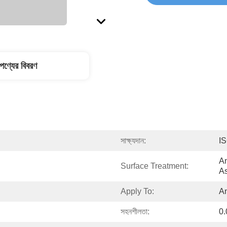
পণ্যের বিবরণ
সাক্ষ্যদান:
I
An
Surface Treatment:
As
Apply To:
A
সহনশীলতা:
0.