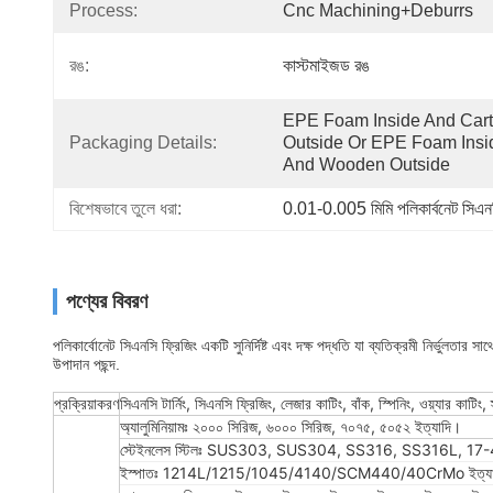
Process:
Cnc Machining+deburrs
রঙ:
কাস্টমাইজড রঙ
EPE Foam Inside And Cart
Packaging Details:
Outside Or EPE Foam Insid
And Wooden Outside
বিশেষভাবে তুলে ধরা:
0.01-0.005 মিমি পলিকার্বনেট সিএনস
পণ্যের বিবরণ
পলিকার্বোনেট সিএনসি ফ্রিজিং একটি সুনির্দিষ্ট এবং দক্ষ পদ্ধতি যা ব্যতিক্রমী নির্ভুলতা
উপাদান পছন্দ.
প্রক্রিয়াকরণ
সিএনসি টার্নিং, সিএনসি ফ্রিজিং, লেজার কাটিং, বাঁক, স্পিনিং, ওয়্যার কাটিং,
অ্যালুমিনিয়ামঃ ২০০০ সিরিজ, ৬০০০ সিরিজ, ৭০৭৫, ৫০৫২ ইত্যাদি।
স্টেইনলেস স্টিলঃ SUS303, SUS304, SS316, SS316L, 17-4
ইস্পাতঃ 1214L/1215/1045/4140/SCM440/40CrMo ইত্যা