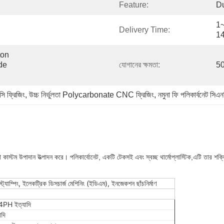
Feature:
Du
1~
Delivery Time:
14
on 
e 
যোগানের ক্ষমতা:
50
ি ফ্রিজিং
, 
উচ্চ নির্ভুলতা Polycarbonate CNC ফ্রিজিং
, 
নমুনা ফি পলিকার্বনেট সিএন
র সাথে কাস্টম উপাদান উত্পাদন করে। পলিকার্বোনেট, একটি টেকসই এবং স্বচ্ছ থার্মোপ্লাস্টিক,এটি তার শ
 স্ট্যাম্পিং, ইলেকট্রিক ডিসচার্জ মেশিনিং (ইডিএম), ইনজেকশন ছাঁচনির্মাণ
PH ইত্যাদি
দি