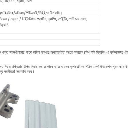
 এইচ৭০, ব্রোঞ্জ, তামা
অ্যাক্রিলিক/এবিএস/পিটিএফই/পিইইকে ইত্যাদি।
কেল / ক্রোম / টাইটানিয়াম প্লাটিং, ব্রাশিং, পেইন্টিং, পাউডার লেপ,
ত্যাদি.
কে শক্ত সহনশীলতার সাথে জটিল নকশায় রূপান্তরিত করতে সহায়ক।সিএনসি ফ্রিজিং-এ কম্পিউটার-নিয়ন্ত্
ং নির্ভরযোগ্যতার উপর নির্ভর করতে পারে যাতে তাদের ক্লায়েন্টদের সঠিক স্পেসিফিকেশন পূরণ করে উচ
জন্য নমনীয়তা সরবরাহ করে।