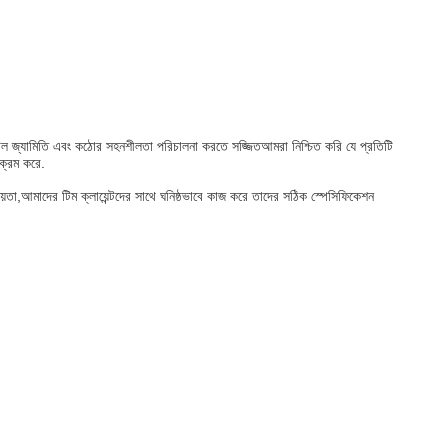
জটিল জ্যামিতি এবং কঠোর সহনশীলতা পরিচালনা করতে সজ্জিতআমরা নিশ্চিত করি যে প্রতিটি
িক্রম করে.
য়তা,আমাদের টিম ক্লায়েন্টদের সাথে ঘনিষ্ঠভাবে কাজ করে তাদের সঠিক স্পেসিফিকেশন