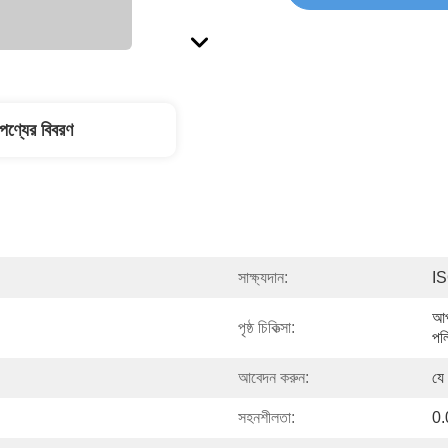
পণ্যের বিবরণ
সাক্ষ্যদান:
I
আপ
পৃষ্ঠ চিকিত্সা:
পল
আবেদন করুন:
যে
সহনশীলতা:
0.