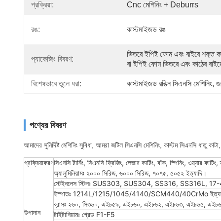
প্রক্রিয়া:
Cnc মেশিনিং + Deburrs
রঙ:
কাস্টমাইজড রঙ
ভিতরে ইপিই ফোম এবং বাইরে শক্ত ক
প্যাকেজিং বিবরণ:
বা ইপিই ফোম ভিতরে এবং কাঠের বাইর
বিশেষভাবে তুলে ধরা:
কাস্টমাইজড রঙিন সিএনসি মেশিনিং
, 
জ
পণ্যের বিবরণ
আমাদের সুনির্দিষ্ট মেশিনিং সুবিধা, আমরা জটিল সিএনসি মেশিনিং, কাস্টম সিএনসি ধাতু কাটা, 
প্রক্রিয়াকরণ
সিএনসি টার্নিং, সিএনসি ফ্রিজিং, লেজার কাটিং, বাঁক, স্পিনিং, ওয়্যার কাটিং,
অ্যালুমিনিয়ামঃ ২০০০ সিরিজ, ৬০০০ সিরিজ, ৭০৭৫, ৫০৫২ ইত্যাদি।
স্টেইনলেস স্টিলঃ SUS303, SUS304, SS316, SS316L, 17-4
ইস্পাতঃ 1214L/1215/1045/4140/SCM440/40CrMo ইত্যা
ব্রাসঃ ২৬০, সি৩৬০, এইচ৫৯, এইচ৬০, এইচ৬২, এইচ৬৩, এইচ৬৫, এইচ৬৮,
উপাদান
টাইটানিয়ামঃ গ্রেড F1-F5