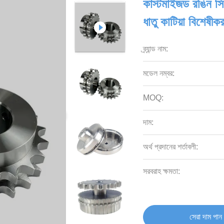
কাস্টমাইজড রঙিন সি
ধাতু কাটিয়া বিশেষীক
ব্র্যান্ড নাম:
মডেল নম্বর:
MOQ:
দাম:
অর্থ প্রদানের শর্তাবলী:
সরবরাহ ক্ষমতা:
সেরা দাম পান