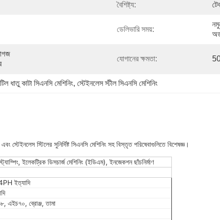
বৈশিষ্ট্য:
টেক
নম
ডেলিভারি সময়:
অর
াগজ 
যোগানের ক্ষমতা:
50
ে
টিল ধাতু কাটা সিএনসি মেশিনিং
, 
স্টেইনলেস স্টীল সিএনসি মেশিনিং
এবং স্টেইনলেস স্টিলের সুনির্দিষ্ট সিএনসি মেশিনিং সহ বিস্তৃত পরিষেবাগুলিতে বিশেষজ্ঞ।
 স্ট্যাম্পিং, ইলেকট্রিক ডিসচার্জ মেশিনিং (ইডিএম), ইনজেকশন ছাঁচনির্মাণ
PH ইত্যাদি
দি
 এইচ৭০, ব্রোঞ্জ, তামা