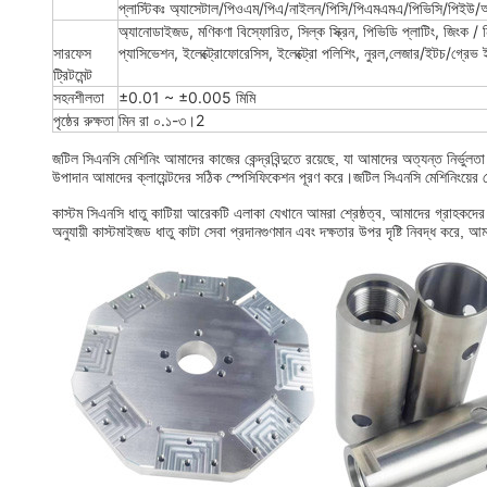
প্লাস্টিকঃ অ্যাসেটাল/পিওএম/পিএ/নাইলন/পিসি/পিএমএমএ/পিভিসি/পিইউ/
অ্যানোডাইজড, মণিকণা বিস্ফোরিত, সিল্ক স্ক্রিন, পিভিডি প্লাটিং, জিংক / নি
সারফেস
প্যাসিভেশন, ইলেক্ট্রোফোরেসিস, ইলেক্ট্রো পলিশিং, নুরল,লেজার/ইটচ/গ্রেভ ই
ট্রিটমেন্ট
সহনশীলতা
±0.01 ~ ±0.005 মিমি
পৃষ্ঠের রুক্ষতা
মিন রা ০.১-৩।2
জটিল সিএনসি মেশিনিং আমাদের কাজের কেন্দ্রবিন্দুতে রয়েছে, যা আমাদের অত্যন্ত নির্
উপাদান আমাদের ক্লায়েন্টদের সঠিক স্পেসিফিকেশন পূরণ করে।জটিল সিএনসি মেশিনিংয়ের ক
কাস্টম সিএনসি ধাতু কাটিয়া আরেকটি এলাকা যেখানে আমরা শ্রেষ্ঠত্ব, আমাদের গ্রাহকদের অ
অনুযায়ী কাস্টমাইজড ধাতু কাটা সেবা প্রদানগুণমান এবং দক্ষতার উপর দৃষ্টি নিবদ্ধ করে, আম