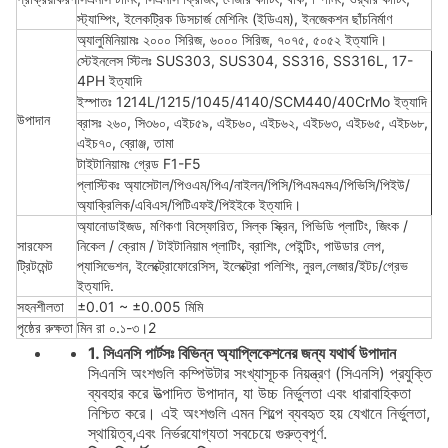
স্ট্যাম্পিং, ইলেকট্রিক ডিসচার্জ মেশিনিং (ইডিএম), ইনজেকশন ছাঁচনির্মাণ
অ্যালুমিনিয়ামঃ ২০০০ সিরিজ, ৬০০০ সিরিজ, ৭০৭৫, ৫০৫২ ইত্যাদি।
স্টেইনলেস স্টিলঃ SUS303, SUS304, SS316, SS316L, 17-
4PH ইত্যাদি
ইস্পাতঃ 1214L/1215/1045/4140/SCM440/40CrMo ইত্যাদি
উপাদান
ব্রাসঃ ২৬০, সি৩৬০, এইচ৫৯, এইচ৬০, এইচ৬২, এইচ৬৩, এইচ৬৫, এইচ৬৮,
এইচ৭০, ব্রোঞ্জ, তামা
টাইটানিয়ামঃ গ্রেড F1-F5
প্লাস্টিকঃ অ্যাসেটাল/পিওএম/পিএ/নাইলন/পিসি/পিএমএমএ/পিভিসি/পিইউ/
অ্যাক্রিলিক/এবিএস/পিটিএফই/পিইইকে ইত্যাদি।
অ্যানোডাইজড, মণিকণা বিস্ফোরিত, সিল্ক স্ক্রিন, পিভিডি প্লাটিং, জিংক /
সারফেস
নিকেল / ক্রোম / টাইটানিয়াম প্লাটিং, ব্রাশিং, পেইন্টিং, পাউডার লেপ,
ট্রিটমেন্ট
প্যাসিভেশন, ইলেক্ট্রোফোরেসিস, ইলেক্ট্রো পলিশিং, নুরল,লেজার/ইটচ/গ্রেভ
ইত্যাদি.
সহনশীলতা
±0.01 ~ ±0.005 মিমি
পৃষ্ঠের রুক্ষতা
মিন রা ০.১-৩।2
1. সিএনসি পার্টসঃ বিভিন্ন অ্যাপ্লিকেশনের জন্য যথার্থ উপাদান
সিএনসি অংশগুলি কম্পিউটার সংখ্যাসূচক নিয়ন্ত্রণ (সিএনসি) প্রযুক্তি
ব্যবহার করে উত্পাদিত উপাদান, যা উচ্চ নির্ভুলতা এবং ধারাবাহিকতা
নিশ্চিত করে। এই অংশগুলি এমন শিল্পে ব্যবহৃত হয় যেখানে নির্ভুলতা,
স্থায়িত্ব,এবং নির্ভরযোগ্যতা সবচেয়ে গুরুত্বপূর্ণ.