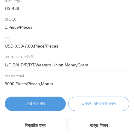
মডেল নম্বর:
HS-488
MOQ:
1,Piece/Pieces
দাম:
USD,0.39-7.89,Piece/Pieces
অর্থ প্রদানের শর্তাবলী:
L/C,D/A,D/P,T/T,Western Union,MoneyGram
সরবরাহ ক্ষমতা:
5000,Piece/Pieces,Month
সেরা দাম পান
এখনই যোগাযোগ করুন
বিস্তারিত তথ্য
পণ্যের বিবরণ