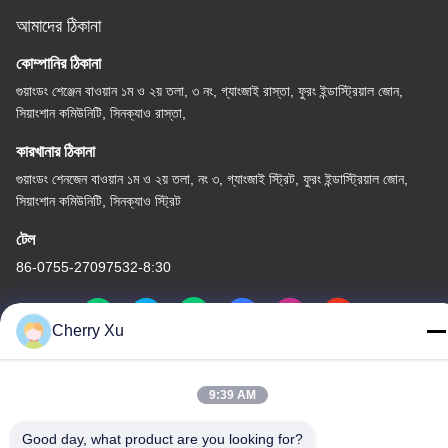
আমাদের ঠিকানা
কোম্পানির ঠিকানা
গুয়াংডং শেঞ্জেন বাওয়ান ১ম ও ২য় তলা, ৩ নং, গ্যাংজাই রাস্তা, ফুরং ইন্ডাস্ট্রিয়াল জোন,
সিয়াংশান কমিউনিটি, সিনক্যাও রাস্তা,
কারখানার ঠিকানা
গুয়াংডং শেনজেন বাওয়ান ১ম ও ২য় তলা, নং ৩, গ্যাংজাই স্ট্রিট, ফুরং ইন্ডাস্ট্রিয়াল জোন,
সিয়াংশান কমিউনিটি, সিনক্যাও স্ট্রিট
টেল
86-0755-27097532-8:30
Cherry Xu
চীন ভালো মানের কাস্টম সিএনসি মেশিনিং পরিষেবা সরবরাহকারী। কপিরাইট © -2026
9:39 AM
Shenzhen Hongsinn Precision Co., Ltd. সমস্ত অধিকার সংরক্ষিত।
গোপনীয়তা নীতি
|
সাইট ম্যাপ
Good day, what product are you looking for?