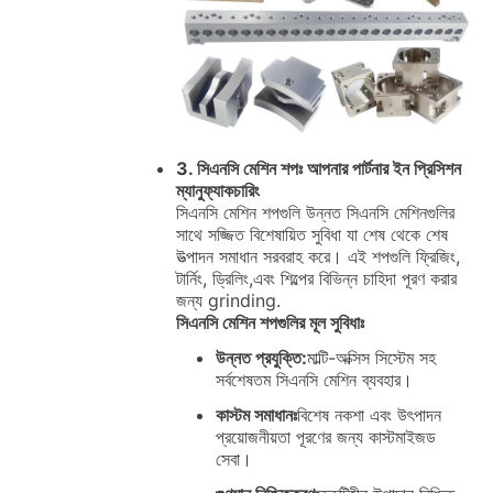
3. সিএনসি মেশিন শপঃ আপনার পার্টনার ইন প্রিসিশন
ম্যানুফ্যাকচারিং
সিএনসি মেশিন শপগুলি উন্নত সিএনসি মেশিনগুলির
সাথে সজ্জিত বিশেষায়িত সুবিধা যা শেষ থেকে শেষ
উত্পাদন সমাধান সরবরাহ করে। এই শপগুলি ফ্রিজিং,
টার্নিং, ড্রিলিং,এবং শিল্পের বিভিন্ন চাহিদা পূরণ করার
জন্য grinding.
সিএনসি মেশিন শপগুলির মূল সুবিধাঃ
উন্নত প্রযুক্তি:
মাল্টি-অক্সিস সিস্টেম সহ
সর্বশেষতম সিএনসি মেশিন ব্যবহার।
কাস্টম সমাধানঃ
বিশেষ নকশা এবং উৎপাদন
প্রয়োজনীয়তা পূরণের জন্য কাস্টমাইজড
সেবা।