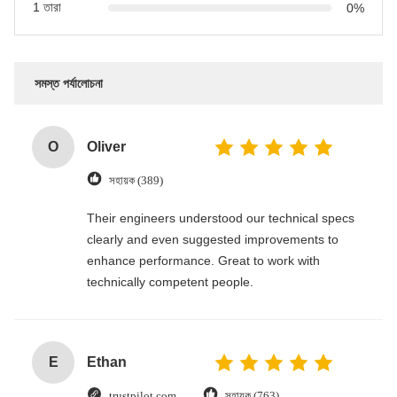
1 তারা
0%
সমস্ত পর্যালোচনা
O
Oliver
সহায়ক (389)
Their engineers understood our technical specs
clearly and even suggested improvements to
enhance performance. Great to work with
technically competent people.
E
Ethan
trustpilot.com
সহায়ক (763)