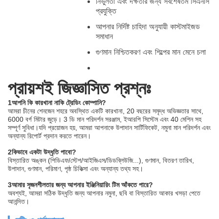
নির্ভুলতা এবং দক্ষতার জন্য সর্বশেষতম সিএনসি
প্রযুক্তি
আপনার নির্দিষ্ট চাহিদা অনুযায়ী কাস্টমাইজড
সমাধান
গুণমান নিশ্চিতকরণ এবং শিল্পের মান মেনে চলা
প্রায়শই জিজ্ঞাসিত প্রশ্নঃ
1আপনি কি কারখানা নাকি ট্রেডিং কোম্পানি?
আমরা চীনের শেনজেন শহরে অবস্থিত একটি কারখানা, 20 বছরের সমৃদ্ধ অভিজ্ঞতার সাথে,
6000 বর্গ মিটার জুড়ে। 3 ডি মান পরিদর্শন সরঞ্জাম, ইআরপি সিস্টেম এবং 40 মেশিন সহ
সম্পূর্ণ সুবিধা।যদি প্রয়োজন হয়, আমরা আপনাকে উপাদান সার্টিফিকেট, নমুনা মান পরিদর্শন এবং
অন্যান্য রিপোর্ট প্রদান করতে পারেন।
2কিভাবে একটা উদ্ধৃতি পাবো?
বিস্তারিত অঙ্কন (পিডিএফ/স্টেপ/আইজিএস/ডিডব্লিউজি...), গুণমান, বিতরণ তারিখ,
উপাদান, গুণমান, পরিমাণ, পৃষ্ঠ চিকিত্সা এবং অন্যান্য তথ্য সহ।
3আমার সৃজনশীলতার জন্য আপনার ইঞ্জিনিয়ারিং টিম আঁকতে পারে?
অবশ্যই, আমরা সঠিক উদ্ধৃতি জন্য আপনার নমুনা, ছবি বা বিস্তারিত আকার খসড়া পেতে
আনন্দিত।