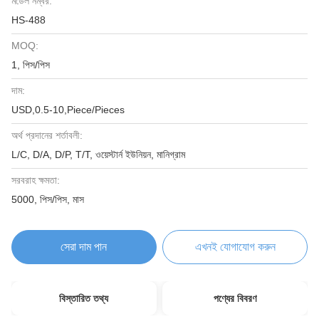
মডেল নম্বর:
HS-488
MOQ:
1, পিস/পিস
দাম:
USD,0.5-10,Piece/Pieces
অর্থ প্রদানের শর্তাবলী:
L/C, D/A, D/P, T/T, ওয়েস্টার্ন ইউনিয়ন, মানিগ্রাম
সরবরাহ ক্ষমতা:
5000, পিস/পিস, মাস
সেরা দাম পান
এখনই যোগাযোগ করুন
বিস্তারিত তথ্য
পণ্যের বিবরণ