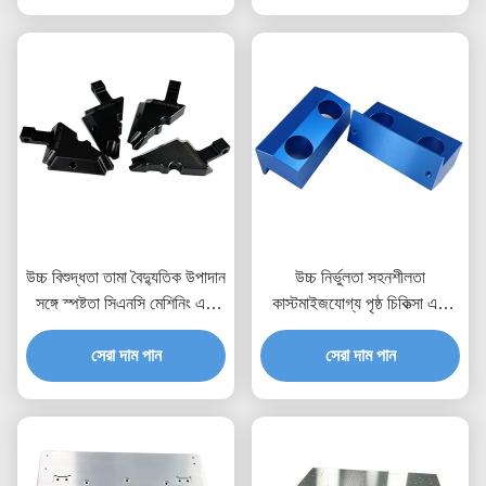
উচ্চ বিশুদ্ধতা তামা বৈদ্যুতিক উপাদান
উচ্চ নির্ভুলতা সহনশীলতা
সঙ্গে স্পষ্টতা সিএনসি মেশিনিং এবং
কাস্টমাইজযোগ্য পৃষ্ঠ চিকিত্সা এবং
কাস্টম কনফিগারেশন
বিস্তৃত উপাদান নির্বাচন সহ সিএনসি
সেরা দাম পান
মেশিনিং অংশ
সেরা দাম পান