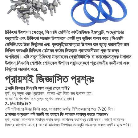
চিকিৎসা উৎপাদন ক্ষেত্রে, সিএনসি মেশিনিং কাস্টমাইজড ইমপ্লান্ট, অস্ত্রোপচার
যন্ত্রপাতি এবং চিকিৎসা সরঞ্জাম উৎপাদনে একটি মূল ভূমিকা পালন করে।সিএনসি
মেশিনিংয়ের উচ্চ নির্ভুলতা এবং পুনরাবৃত্তিযোগ্যতা উত্পাদন রান জুড়ে ধারাবাহিক মান
নিশ্চিত করেএটি চিকিৎসা সেক্টরের কঠোর নিয়ন্ত্রক প্রয়োজনীয়তা পূরণের জন্য
অপরিহার্য। এটি নতুন চিকিৎসা উদ্ভাবনের প্রোটোটাইপিং বা সমালোচনামূলক উপাদান
উত্পাদন,সিএনসি মেশিনিং মেডিকেল উত্পাদন ল্যান্ডস্কেপে প্রয়োজনীয় নমনীয়তা এবং
নির্ভুলতা সরবরাহ করে.
প্রায়শই জিজ্ঞাসিত প্রশ্নঃ
1আমি কিভাবে সিএনসি অংশ নমুনা পেতে পারি?
হ্যাঁ, শুধু নমুনা খরচ প্রয়োজন, আমরা এটা ফিরে ভর উত্পাদন হবে.
আমরা বিশেষ শর্তে বিনামূল্যে নমুনাও সরবরাহ করি।
2- লিড টাইম কি?
এটি পরিমাণের উপর নির্ভর করে, সাধারণত অর্ডার নিশ্চিতকরণের পরে 7-20 দিন।
3আমার পণ্যগুলো যদি জরুরি হয় তাহলে কি আমাকে সাহায্য করতে পারবেন?
হ্যাঁ, আমরা আপনাকে সাহায্য করার জন্য আমাদের যথাসাধ্য চেষ্টা করব। কারণ আমাদের
নিজস্ব কারখানা আছে। আমরা আমাদের উৎপাদন সময়সূচী সামঞ্জস্য করতে নমনীয় হতে পারি।