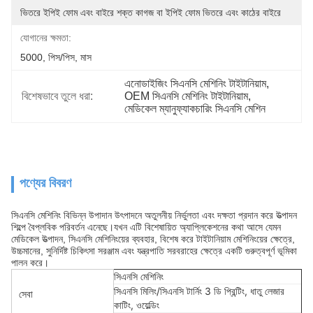
ভিতরে ইপিই ফোম এবং বাইরে শক্ত কাগজ বা ইপিই ফোম ভিতরে এবং কাঠের বাইরে
যোগানের ক্ষমতা:
5000, পিস/পিস, মাস
এনোডাইজিং সিএনসি মেশিনিং টাইটানিয়াম
, 
বিশেষভাবে তুলে ধরা:
OEM সিএনসি মেশিনিং টাইটানিয়াম
, 
মেডিকেল ম্যানুফ্যাকচারিং সিএনসি মেশিন
পণ্যের বিবরণ
সিএনসি মেশিনিং বিভিন্ন উপাদান উৎপাদনে অতুলনীয় নির্ভুলতা এবং দক্ষতা প্রদান করে উত্পাদন
শিল্পে বৈপ্লবিক পরিবর্তন এনেছে।যখন এটি বিশেষায়িত অ্যাপ্লিকেশনের কথা আসে যেমন
মেডিকেল উত্পাদন, সিএনসি মেশিনিংয়ের ব্যবহার, বিশেষ করে টাইটানিয়াম মেশিনিংয়ের ক্ষেত্রে,
উচ্চমানের, সুনির্দিষ্ট চিকিৎসা সরঞ্জাম এবং যন্ত্রপাতি সরবরাহের ক্ষেত্রে একটি গুরুত্বপূর্ণ ভূমিকা
পালন করে।
সিএনসি মেশিনিং
সিএনসি মিলিং/সিএনসি টার্নিং 3 ডি প্রিন্টিং, ধাতু লেজার
সেবা
কাটিং, ওয়েল্ডিং