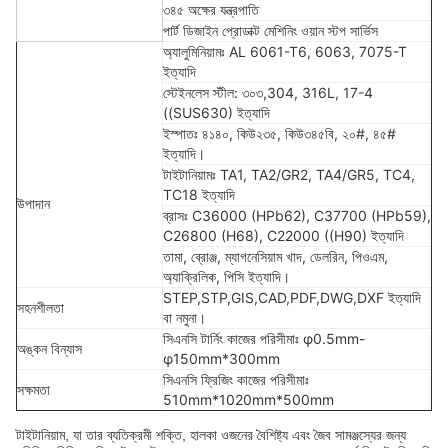
৩৪৫ অক্ষের যন্ত্রপাতি
পার্ট ডিজাইন প্রোডাক্ট মেশিনিং ওয়ান স্টপ সার্ভিস
অ্যালুমিনিয়ামঃ AL 6061-T6, 6063, 7075-T
ইত্যাদি
স্টেইনলেস স্টীল: ৩০৩,304, 316L, 17-4
((SUS630) ইত্যাদি
ইস্পাতঃ ৪১৪০, কিউ২৩৫, কিউ৩৪৫বি, ২০#, ৪৫#
ইত্যাদি।
টাইটানিয়ামঃ TA1, TA2/GR2, TA4/GR5, TC4,
TC18 ইত্যাদি
উপাদান
ব্রাসঃ C36000 (HPb62), C37700 (HPb59),
C26800 (H68), C22000 ((H90) ইত্যাদি
তামা, ব্রোঞ্জ, ম্যাগনেসিয়াম খাদ, ডেলরিন, পিওএম,
অ্যাক্রিলিক, পিসি ইত্যাদি।
STEP,STP,GIS,CAD,PDF,DWG,DXF ইত্যাদি
সহনশীলতা
বা নমুনা।
সিএনসি টার্নিং কাজের পরিসীমাঃ φ0.5mm-
অঙ্কন বিন্যাস
φ150mm*300mm
সিএনসি ফ্রিজিং কাজের পরিসীমাঃ
সক্ষমতা
510mm*1020mm*500mm
টাইটানিয়াম, যা তার ব্যতিক্রমী শক্তি, হালকা ওজনের বৈশিষ্ট্য এবং জৈব সামঞ্জস্যের জন্য