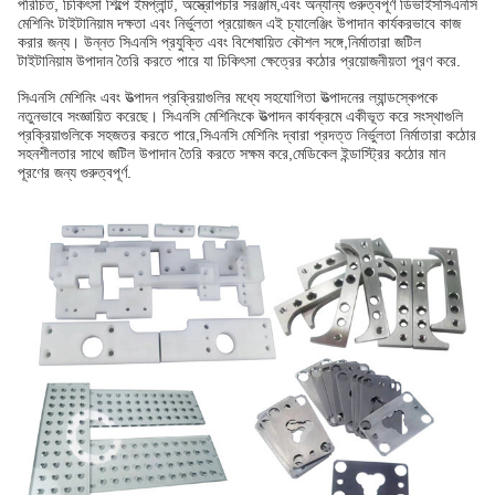
পরিচিত, চিকিৎসা শিল্পে ইমপ্লান্ট, অস্ত্রোপচার সরঞ্জাম,এবং অন্যান্য গুরুত্বপূর্ণ ডিভাইসসিএনসি
মেশিনিং টাইটানিয়াম দক্ষতা এবং নির্ভুলতা প্রয়োজন এই চ্যালেঞ্জিং উপাদান কার্যকরভাবে কাজ
করার জন্য। উন্নত সিএনসি প্রযুক্তি এবং বিশেষায়িত কৌশল সঙ্গে,নির্মাতারা জটিল
টাইটানিয়াম উপাদান তৈরি করতে পারে যা চিকিৎসা ক্ষেত্রের কঠোর প্রয়োজনীয়তা পূরণ করে.
সিএনসি মেশিনিং এবং উত্পাদন প্রক্রিয়াগুলির মধ্যে সহযোগিতা উত্পাদনের ল্যান্ডস্কেপকে
নতুনভাবে সংজ্ঞায়িত করেছে। সিএনসি মেশিনিংকে উত্পাদন কার্যক্রমে একীভূত করে সংস্থাগুলি
প্রক্রিয়াগুলিকে সহজতর করতে পারে,সিএনসি মেশিনিং দ্বারা প্রদত্ত নির্ভুলতা নির্মাতারা কঠোর
সহনশীলতার সাথে জটিল উপাদান তৈরি করতে সক্ষম করে,মেডিকেল ইন্ডাস্ট্রির কঠোর মান
পূরণের জন্য গুরুত্বপূর্ণ.