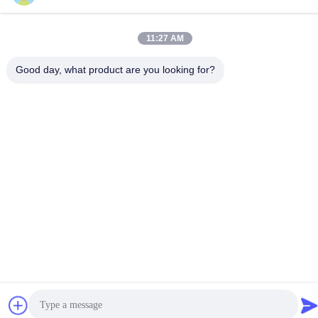
11:27 AM
Good day, what product are you looking for?
চীন ভালো মানের কাস্টম সিএনসি মেশিনিং পরিষেবা সরবরাহকারী। কপিরাইট © -2026
Shenzhen Hongsinn Precision Co., Ltd. সমস্ত অধিকার সংরক্ষিত।
গোপনীয়তা নীতি
|
সাইট ম্যাপ