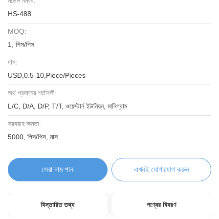
মডেল নম্বর:
HS-488
MOQ:
1, পিস/পিস
দাম:
USD,0.5-10,Piece/Pieces
অর্থ প্রদানের শর্তাবলী:
L/C, D/A, D/P, T/T, ওয়েস্টার্ন ইউনিয়ন, মানিগ্রাম
সরবরাহ ক্ষমতা:
5000, পিস/পিস, মাস
সেরা দাম পান
এখনই যোগাযোগ করুন
বিস্তারিত তথ্য
পণ্যের বিবরণ