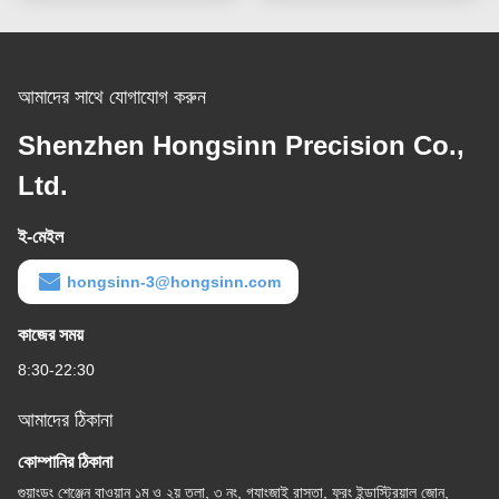
আমাদের সাথে যোগাযোগ করুন
Shenzhen Hongsinn Precision Co.,
Ltd.
ই-মেইল
hongsinn-3@hongsinn.com
কাজের সময়
8:30-22:30
আমাদের ঠিকানা
কোম্পানির ঠিকানা
গুয়াংডং শেঞ্জেন বাওয়ান ১ম ও ২য় তলা, ৩ নং, গ্যাংজাই রাস্তা, ফুরং ইন্ডাস্ট্রিয়াল জোন,