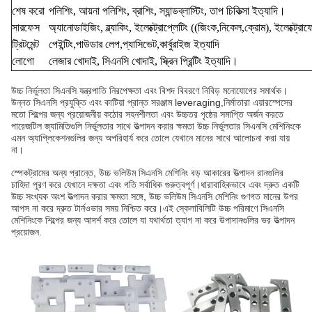
শেষ করো
পলিশিং, আয়না পলিশিং, ব্রাশিং, স্যান্ডব্লাস্টিং, তাপ চিকিত্সা ইত্যাদি।
সারফেস
অ্যানোডাইজিং, ব্ল্যাকিং, ইলেক্ট্রোপ্লেটিং ((জিংক,নিকেল,ক্রোম), ইলেক্ট্রো
ট্রিটমেন্ট
পেইন্টিং,পাউডার লেপ,প্যাসিভেট,কার্বুরাইজ ইত্যাদি
লোগো
লেজার খোদাই, সিএনসি খোদাই, স্ক্রিন প্রিন্টিং ইত্যাদি।
উচ্চ নির্ভুলতা সিএনসি যন্ত্রপাতি নিরপেক্ষতা এবং বিশদ বিবরণে নিবিড় মনোযোগের সমার্থক।
উন্নত সিএনসি প্রযুক্তি এবং কাটিয়া প্রান্ত সরঞ্জাম leveraging,নির্মাতারা এয়ারস্পেসের
মতো শিল্পের জন্য প্রয়োজনীয় কঠোর সহনশীলতা এবং উচ্চতর পৃষ্ঠের সমাপ্তি অর্জন করতে
পারেজটিল জ্যামিতিগুলি নির্ভুলতার সাথে উত্পাদন করার ক্ষমতা উচ্চ নির্ভুলতার সিএনসি মেশিনিংকে
এমন অ্যাপ্লিকেশনগুলির জন্য অপরিহার্য করে তোলে যেখানে মানের সাথে আলোচনা করা যায়
না।
স্পেকট্রামের অন্য প্রান্তে, উচ্চ ভলিউম সিএনসি মেশিনিং বড় আকারের উত্পাদন রানগুলির
চাহিদা পূরণ করে যেখানে দক্ষতা এবং গতি সর্বাধিক গুরুত্বপূর্ণ।ধারাবাহিকভাবে এবং দ্রুত একটি
উচ্চ সংখ্যক অংশ উত্পাদন করার ক্ষমতা সঙ্গে, উচ্চ ভলিউম সিএনসি মেশিনিং গুণগত মানের উপর
আপস না করে দ্রুত টার্নওভার সময় নিশ্চিত করে।এই স্কেলাবিলিটি উচ্চ পরিমাণে সিএনসি
মেশিনিংকে শিল্পের জন্য আদর্শ করে তোলে যা যথার্থতা ত্যাগ না করে উপাদানগুলির ভর উত্পাদন
প্রয়োজন.