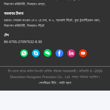
সিয়াংশান কমিউনিটি, সিনক্যাও রাস্তা,
কারখানার ঠিকানা
গুয়াংডং শেনজেন বাওয়ান ১ম ও ২য় তলা, নং ৩, গ্যাংজাই স্ট্রিট, ফুরং ইন্ডাস্ট্রিয়াল জোন,
সিয়াংশান কমিউনিটি, সিনক্যাও স্ট্রিট
টেল
86-0755-27097532-8:30
চীন ভালো মানের কাস্টম সিএনসি মেশিনিং পরিষেবা সরবরাহকারী। কপিরাইট © -2026
Shenzhen Hongsinn Precision Co., Ltd. সমস্ত অধিকার সংরক্ষিত।
গোপনীয়তা নীতি
|
সাইট ম্যাপ