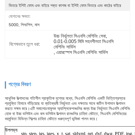
ভিতরে ইপিই ফোম এবং বাইরে শক্ত কাগজ বা ইপিই ফোম ভিতরে এবং কাঠের বাইরে
যোগানের ক্ষমতা:
5000, পিস/পিস, মাস
উচ্চ নির্ভুলতা সিএনসি মেশিনিং সেবা
, 
0.01-0.005 মিমি সহনশীলতা সিএনসি 
বিশেষভাবে তুলে ধরা:
মেশিনিং সার্ভিস
, 
এয়ারস্পেস সিএনসি মেশিনিং সার্ভিস
পণ্যের বিবরণ
আধুনিক উত্পাদনের গতিশীল প্রাকৃতিক দৃশ্যের মধ্যে, সিএনসি মেশিনিং একটি ভিত্তিপ্রস্তর
প্রযুক্তি হিসাবে দাঁড়িয়েছে যা ব্যতিক্রমী নির্ভুলতা এবং দক্ষতার সাথে জটিল উপাদান উত্পাদন
করতে সক্ষম করে।এটি সমালোচনামূলক অ্যাপ্লিকেশনগুলির জন্য উচ্চ নির্ভুলতা সিএনসি মেশিনিং
হোক বা উচ্চ ভলিউম এবং কম ভলিউম উত্পাদন রানগুলির চাহিদা মেটাতে, সিএনসি মেশিনিংয়ের
বহুমুখিতা বিভিন্ন শিল্পের চাহিদা মেটাতে গুরুত্বপূর্ণ ভূমিকা পালন করে।
উপলভ্য
stp, step, igs, iges, x_t, sat, sldxml, prt, dxf, dwg, PDF, jpg,