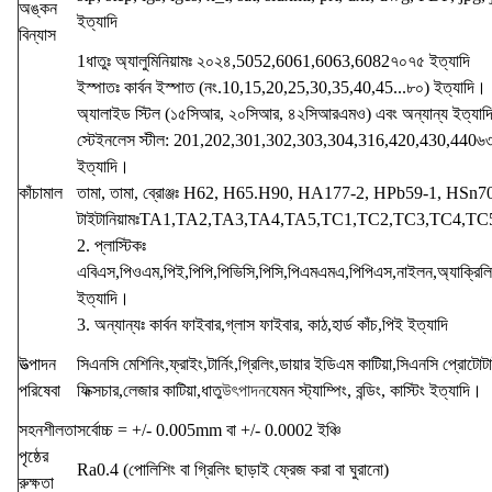
অঙ্কন
ইত্যাদি
বিন্যাস
1ধাতুঃ অ্যালুমিনিয়ামঃ ২০২৪,5052,6061,6063,6082৭০৭৫ ইত্যাদি
ইস্পাতঃ কার্বন ইস্পাত (নং.10,15,20,25,30,35,40,45...৮০) ইত্যাদি।
অ্যালাইড স্টিল (১৫সিআর, ২০সিআর, ৪২সিআরএমও) এবং অন্যান্য ইত্যাদ
স্টেইনলেস স্টীল: 201,202,301,302,303,304,316,420,430,440৬
ইত্যাদি।
কাঁচামাল
তামা, তামা, ব্রোঞ্জঃ H62, H65.H90, HA177-2, HPb59-1, HSn70-
টাইটানিয়ামঃTA1,TA2,TA3,TA4,TA5,TC1,TC2,TC3,TC4,TC5 
2. প্লাস্টিকঃ
এবিএস,পিওএম,পিই,পিপি,পিভিসি,পিসি,পিএমএমএ,পিপিএস,নাইলন,অ্যাক্রিল
ইত্যাদি।
3. অন্যান্যঃ কার্বন ফাইবার,গ্লাস ফাইবার, কাঠ,হার্ড কাঁচ,পিই ইত্যাদি
উত্পাদন
সিএনসি মেশিনিং,ফ্রাইং,টার্নিং,গ্রিলিং,ডায়ার ইডিএম কাটিয়া,সিএনসি প্রোটো
পরিষেবা
ফিক্সচার,লেজার কাটিয়া,
ধাতু
উৎপাদন
যেমন স্ট্যাম্পিং, বন্ডিং, কাস্টিং ইত্যাদি।
সহনশীলতা
সর্বোচ্চ = +/- 0.005mm বা +/- 0.0002 ইঞ্চি
পৃষ্ঠের
Ra0.4 (পোলিশিং বা গ্রিলিং ছাড়াই ফ্রেজ করা বা ঘুরানো)
রুক্ষতা