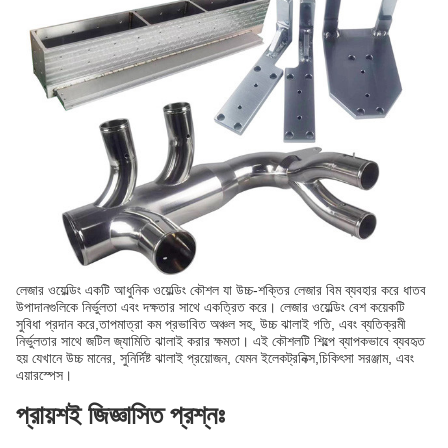
লেজার ওয়েল্ডিং একটি আধুনিক ওয়েল্ডিং কৌশল যা উচ্চ-শক্তির লেজার বিম ব্যবহার করে ধাতব
উপাদানগুলিকে নির্ভুলতা এবং দক্ষতার সাথে একত্রিত করে। লেজার ওয়েল্ডিং বেশ কয়েকটি
সুবিধা প্রদান করে,তাপমাত্রা কম প্রভাবিত অঞ্চল সহ, উচ্চ ঝালাই গতি, এবং ব্যতিক্রমী
নির্ভুলতার সাথে জটিল জ্যামিতি ঝালাই করার ক্ষমতা। এই কৌশলটি শিল্পে ব্যাপকভাবে ব্যবহৃত
হয় যেখানে উচ্চ মানের, সুনির্দিষ্ট ঝালাই প্রয়োজন, যেমন ইলেকট্রনিক্স,চিকিৎসা সরঞ্জাম, এবং
এয়ারস্পেস।
প্রায়শই জিজ্ঞাসিত প্রশ্নঃ