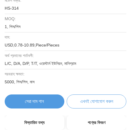
মডেল নম্বর:
HS-314
MOQ:
1, পিস/পিস
দাম:
USD,0.78-10.89,Piece/Pieces
অর্থ প্রদানের শর্তাবলী:
L/C, D/A, D/P, T/T, ওয়েস্টার্ন ইউনিয়ন, মানিগ্রাম
সরবরাহ ক্ষমতা:
5000, পিস/পিস, মাস
সেরা দাম পান
এখনই যোগাযোগ করুন
বিস্তারিত তথ্য
পণ্যের বিবরণ