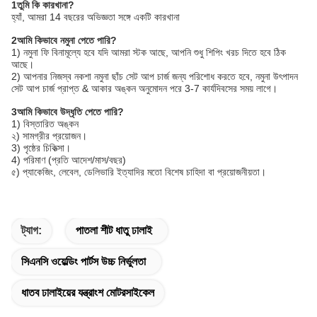
1তুমি কি কারখানা?
হ্যাঁ, আমরা 14 বছরের অভিজ্ঞতা সঙ্গে একটি কারখানা
2আমি কিভাবে নমুনা পেতে পারি?
1) নমুনা ফি বিনামূল্যে হবে যদি আমরা স্টক আছে, আপনি শুধু শিপিং খরচ দিতে হবে ঠিক
আছে।
2) আপনার নিজস্ব নকশা নমুনা ছাঁচ সেট আপ চার্জ জন্য পরিশোধ করতে হবে, নমুনা উৎপাদন
সেট আপ চার্জ প্রাপ্ত & আকার অঙ্কন অনুমোদন পরে 3-7 কার্যদিবসের সময় লাগে।
3আমি কিভাবে উদ্ধৃতি পেতে পারি?
1) বিস্তারিত অঙ্কন
২) সামগ্রীর প্রয়োজন।
3) পৃষ্ঠের চিকিত্সা।
4) পরিমাণ (প্রতি আদেশ/মাস/বছর)
৫) প্যাকেজিং, লেবেল, ডেলিভারি ইত্যাদির মতো বিশেষ চাহিদা বা প্রয়োজনীয়তা।
ট্যাগ:
পাতলা শীট ধাতু ঢালাই
সিএনসি ওয়েল্ডিং পার্টস উচ্চ নির্ভুলতা
ধাতব ঢালাইয়ের যন্ত্রাংশ মোটরসাইকেল