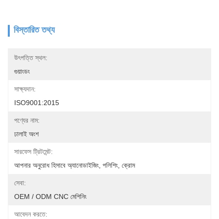
বিস্তারিত তথ্য
উৎপত্তি স্থল:
গুয়াংডং
সাক্ষ্যদান:
ISO9001:2015
পণ্যের নাম:
ঢালাই অংশ
সারফেস ট্রিটমেন্ট:
আপনার অনুরোধ হিসাবে অ্যানোডাইজিং, পলিশিং, ক্রোম
সেবা:
OEM / ODM CNC মেশিনিং
আবেদন করতে: