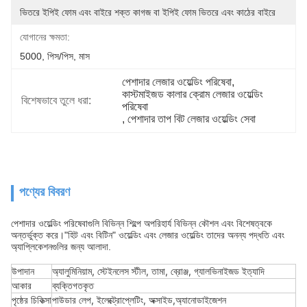
ভিতরে ইপিই ফোম এবং বাইরে শক্ত কাগজ বা ইপিই ফোম ভিতরে এবং কাঠের বাইরে
যোগানের ক্ষমতা:
5000, পিস/পিস, মাস
পেশাদার লেজার ওয়েল্ডিং পরিষেবা
, 
কাস্টমাইজড কালার ক্রোম লেজার ওয়েল্ডিং 
বিশেষভাবে তুলে ধরা:
পরিষেবা
, 
পেশাদার তাপ বিট লেজার ওয়েল্ডিং সেবা
পণ্যের বিবরণ
পেশাদার ওয়েল্ডিং পরিষেবাগুলি বিভিন্ন শিল্পে অপরিহার্য বিভিন্ন কৌশল এবং বিশেষত্বকে
অন্তর্ভুক্ত করে।"হিট এবং বিটিন" ওয়েল্ডিং এবং লেজার ওয়েল্ডিং তাদের অনন্য পদ্ধতি এবং
অ্যাপ্লিকেশনগুলির জন্য আলাদা.
উপাদান
অ্যালুমিনিয়াম, স্টেইনলেস স্টীল, তামা, ব্রোঞ্জ, গ্যালভিনাইজড ইত্যাদি
আকার
ব্যক্তিগতকৃত
পৃষ্ঠের চিকিত্সা
পাউডার লেপ, ইলেক্ট্রোপ্লেটিং, অক্সাইড,অ্যানোডাইজেশন