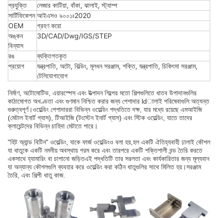
প্রযুক্তি
লেজার কাটিয়া, বাঁকা, ঝালাই, স্ট্যাম্প
সার্টিফিকেশন
আইএসও ৯০০১ঃ2020
OEM
গ্রহণ করো
অঙ্কন
3D/CAD/Dwg/IGS/STEP
বিন্যাস
রঙ
ব্যক্তিগতকৃত
প্রয়োগ
যন্ত্রপাতি, অটো, বিল্ডিং, মূলধন সরঞ্জাম, শক্তি, যন্ত্রপাতি, চিকিৎসা সরঞ্জাম,
টেলিযোগাযোগ
নির্মাণ, অটোমোটিভ, এয়ারস্পেস এবং উত্পাদন শিল্পের মতো শিল্পগুলিতে ধাতব উপাদানগুলির
কাঠামোগত অখণ্ডতা এবং গুণমান নিশ্চিত করার জন্য পেশাদার ldালাই পরিষেবাগুলি অত্যন্ত
গুরুত্বপূর্ণ।ওয়েল্ডিং পেশাদাররা বিভিন্ন ওয়েল্ডিং পদ্ধতিতে দক্ষ, যার মধ্যে রয়েছে এমআইজি
(মেটাল ইনার্ট গ্যাস), টিআইজি (টংস্টেন ইনার্ট গ্যাস) এবং স্টিক ওয়েল্ডিং, যাতে তাদের
ক্লায়েন্টদের বিভিন্ন চাহিদা মেটাতে পারে।
"হিট অ্যান্ড বিটিন" ওয়েল্ডিং, যাকে ফার্জ ওয়েল্ডিংও বলা হয়,হল একটি ঐতিহ্যবাহী ঢালাই কৌশল
যা ধাতুকে একটি নমনীয় অবস্থায় গরম করে এবং তারপরে একটি শক্তিশালী বন্ড তৈরি করতে
একসাথে হ্যামারিং বা চাপানো জড়িতএই পদ্ধতিটি তার সরলতা এবং কার্যকারিতার জন্য মূল্যবান
যা অন্যান্য কৌশলগুলি ব্যবহার করে ওয়েল্ডিং করা কঠিন ধাতুগুলির সাথে মিলিত হয়।সরঞ্জাম
তৈরি, এবং শিল্পী ধাতু কাজ.