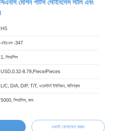
িএনসি মেশিন পার্টস স্টেইনলেস স্টীল এবং
ন
HS
এইচএস -347
1, পিস/পিস
USD,0.32-8.79,Piece/Pieces
L/C, D/A, D/P, T/T, ওয়েস্টার্ন ইউনিয়ন, মানিগ্রাম
5000, পিস/পিস, মাস
এখনই যোগাযোগ করুন