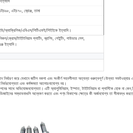
্যাদি
চ৬৮, এইচ৭০, ব্রোঞ্জ, তামা
িইউ/অ্যাক্রিলিক/এবিএস/পিটিএফই/পিইইকে ইত্যাদি।
নিকল/ক্রোম/টাইটানিয়াম প্লাটিং, ব্রাশিং, পেইন্টিং, পাউডার লেপ,
ঞ্জ ইত্যাদি।
মান নির্ধারণ করে যেখানে জটিল নকশা এবং সংকীর্ণ সহনশীলতা অত্যন্ত গুরুত্বপূর্ণ।উন্নত সফটওয়্যার এবং 
ানে নির্ভরযোগ্যতা এবং কর্মক্ষমতা আলোচনাযোগ্য নয়।
নের সাথে অভিযোজনযোগ্যতা। এটি অ্যালুমিনিয়াম, ইস্পাত, টাইটানিয়াম বা প্লাস্টিক হোক না কেন,সিএন
 ডিজাইনের সম্ভাবনাগুলি অন্বেষণ করতে এবং পণ্য বিকাশের ক্ষেত্রে কী অর্জনযোগ্য তা সীমাবদ্ধ করত