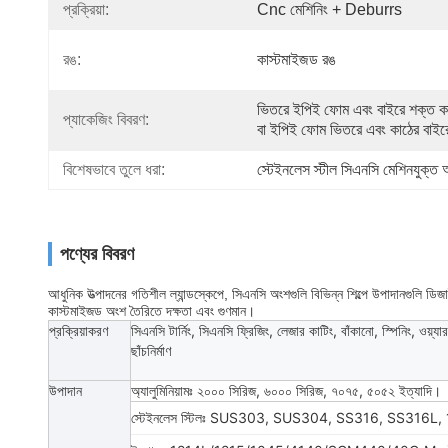
প্রক্রিয়া:
Cnc মেশিনিং + Deburrs
রঙ:
কাস্টমাইজড রঙ
ভিতরে ইপিই ফোম এবং বাইরে শক্ত ক
প্যাকেজিং বিবরণ:
বা ইপিই ফোম ভিতরে এবং কাঠের বাইর
বিশেষভাবে তুলে ধরা:
স্টেইনলেস স্টীল সিএনসি মেশিনযুক্ত
পণ্যের বিবরণ
আধুনিক উত্পাদনের গতিশীল ল্যান্ডস্কেপে, সিএনসি অংশগুলি বিভিন্ন শিল্পে উপাদানগুলি ডিজাই
কাস্টমাইজড অংশ তৈরিতে দক্ষতা এবং গুণমান।
প্রক্রিয়াকরণ
সিএনসি টার্নিং, সিএনসি ফ্রিজিং, লেজার কাটিং, বাঁকানো, স্পিনিং, ওয়্য
ছাঁচনির্মাণ
উপাদান
অ্যালুমিনিয়ামঃ ২০০০ সিরিজ, ৬০০০ সিরিজ, ৭০৭৫, ৫০৫২ ইত্যাদি।
স্টেইনলেস স্টিলঃ SUS303, SUS304, SS316, SS316L, 1