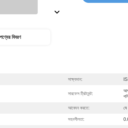
পণ্যের বিবরণ
সাক্ষ্যদান:
I
আপ
সারফেস ট্রিটমেন্ট:
পল
আবেদন করতে:
যে
সহনশীলতা:
0.