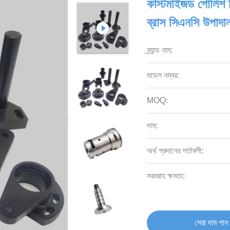
কাস্টমাইজড পোলিশ স
ব্রাস সিএনসি উপাদা
ব্র্যান্ড নাম:
মডেল নম্বর:
MOQ:
দাম:
অর্থ প্রদানের শর্তাবলী:
সরবরাহ ক্ষমতা:
সেরা দাম পান