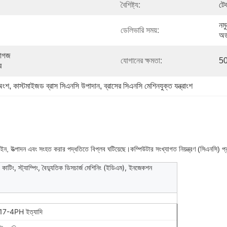
বৈশিষ্ট্য:
টেক
নমু
ডেলিভারি সময়:
অর
াগজ 
যোগানের ক্ষমতা:
50
ে
 অংশ
, 
কাস্টমাইজড ব্রাস সিএনসি উপাদান
, 
ব্রাসের সিএনসি মেশিনযুক্ত যন্ত্রাংশ
ন, উত্পাদন এবং সংহত করার পদ্ধতিতে বিপ্লব ঘটিয়েছে।কম্পিউটার সংখ্যাগত নিয়ন্ত্রণ (সিএনসি) প্রযুক
ার কাটিং, স্ট্যাম্পিং, বৈদ্যুতিক ডিসচার্জ মেশিনিং (ইডিএম), ইনজেকশন
7-4PH ইত্যাদি