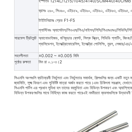
ইস্পাতঃ 1214L/1215/1045/4140/SCM440/40CrMo ইত
ব্রাসঃ ২৬০, সি৩৬০, এইচ৫৯, এইচ৬০, এইচ৬২, এইচ৬৩, এইচ৬৫, এই
টাইটানিয়ামঃ গ্রেড F1-F5
প্লাস্টিকঃ অ্যাসেটাল/পিওএম/পিএ/নাইলন/পিসি/পিএমএমএ/পিভিসি/প
সারফেস ট্রিটমেন্ট
অ্যানোডাইজড, মণিকুড়ার ব্লেস্ট, সিল্ক স্ক্রিন, পিভিডি প্লাটিং, জিংক/
প্যাসিভেশন, ইলেক্ট্রোফোরেসিস, ইলেক্ট্রো পোলিশিং, নুরল, লেজার/এচ/এ
সহনশীলতা
±0.002 ~ ±0.005 মিমি
পৃষ্ঠের রুক্ষতা
মিন রা ০.১-৩।2
সিএনসি অংশগুলি ব্যতিক্রমী নির্ভুলতা এবং নির্ভুলতার সমার্থক, শিল্পগুলির জন্য একটি নতুন 
জ্যামিতি, সূক্ষ্ম বিবরণ এবং সুনির্দিষ্ট মাত্রা অর্জন করতে পারে।এবং চিকিৎসা সরঞ্জাম, যেখ
সিএনসি পার্টস এর প্রধান সুবিধা হল তাদের বহুমুখিতা এবং বিভিন্ন উপকরণ এবং অ্যাপ্লিকেশ
বিভিন্ন উপকরণগুলির সাথে নির্বিঘ্নে কাজ করতে পারেএই নমনীয়তা ব্যবসাগুলিকে উদ্ভাবনী