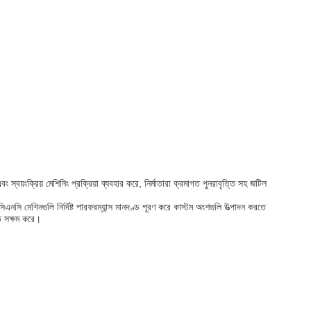
স্বয়ংক্রিয় মেশিনিং প্রক্রিয়া ব্যবহার করে, নির্মাতারা ক্রমাগত পুনরাবৃত্তি সহ জটিল
সি মেশিনগুলি নির্দিষ্ট পারফরম্যান্স মানদণ্ড পূরণ করে কাস্টম অংশগুলি উত্পাদন করতে
ে সক্ষম করে।