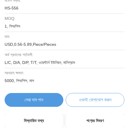
মডেল নম্বর:
HS-556
MOQ:
1, পিস/পিস
দাম:
USD,0.56-5.89,Piece/Pieces
অর্থ প্রদানের শর্তাবলী:
L/C, D/A, D/P, T/T, ওয়েস্টার্ন ইউনিয়ন, মানিগ্রাম
সরবরাহ ক্ষমতা:
5000, পিস/পিস, মাস
সেরা দাম পান
এখনই যোগাযোগ করুন
বিস্তারিত তথ্য
পণ্যের বিবরণ