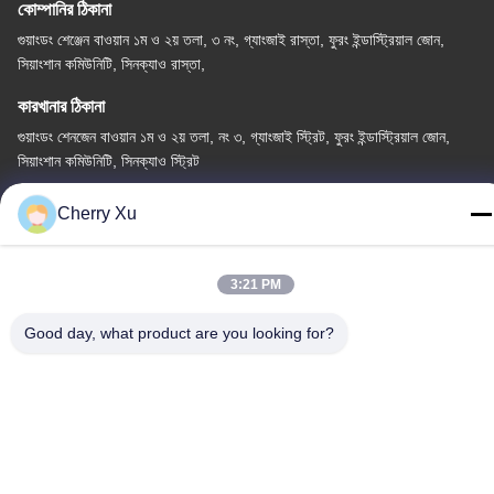
কোম্পানির ঠিকানা
গুয়াংডং শেঞ্জেন বাওয়ান ১ম ও ২য় তলা, ৩ নং, গ্যাংজাই রাস্তা, ফুরং ইন্ডাস্ট্রিয়াল জোন,
সিয়াংশান কমিউনিটি, সিনক্যাও রাস্তা,
কারখানার ঠিকানা
গুয়াংডং শেনজেন বাওয়ান ১ম ও ২য় তলা, নং ৩, গ্যাংজাই স্ট্রিট, ফুরং ইন্ডাস্ট্রিয়াল জোন,
সিয়াংশান কমিউনিটি, সিনক্যাও স্ট্রিট
টেল
Cherry Xu
86-0755-27097532-8:30
3:21 PM
Good day, what product are you looking for?
চীন ভালো মানের কাস্টম সিএনসি মেশিনিং পরিষেবা সরবরাহকারী। কপিরাইট © -2026
Shenzhen Hongsinn Precision Co., Ltd. সমস্ত অধিকার সংরক্ষিত।
গোপনীয়তা নীতি
|
সাইট ম্যাপ