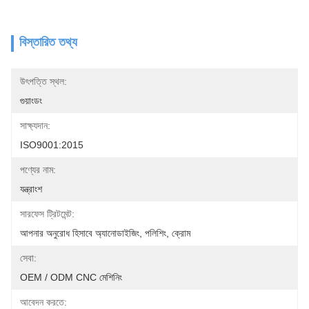
বিস্তারিত তথ্য
উৎপত্তি স্থল:
গুয়াংডং
সাক্ষ্যদান:
ISO9001:2015
পণ্যের নাম:
যন্ত্রাংশ
সারফেস ট্রিটমেন্ট:
আপনার অনুরোধ হিসাবে অ্যানোডাইজিং, পলিশিং, ক্রোম
সেবা:
OEM / ODM CNC মেশিনিং
আবেদন করতে: