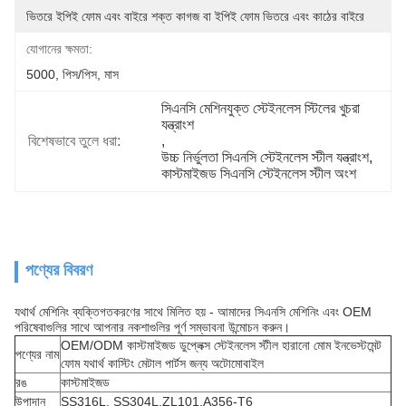
ভিতরে ইপিই ফোম এবং বাইরে শক্ত কাগজ বা ইপিই ফোম ভিতরে এবং কাঠের বাইরে
যোগানের ক্ষমতা:
5000, পিস/পিস, মাস
সিএনসি মেশিনযুক্ত স্টেইনলেস স্টিলের খুচরা 
যন্ত্রাংশ
বিশেষভাবে তুলে ধরা:
, 
উচ্চ নির্ভুলতা সিএনসি স্টেইনলেস স্টীল যন্ত্রাংশ
, 
কাস্টমাইজড সিএনসি স্টেইনলেস স্টীল অংশ
পণ্যের বিবরণ
যথার্থ মেশিনিং ব্যক্তিগতকরণের সাথে মিলিত হয় - আমাদের সিএনসি মেশিনিং এবং OEM
পরিষেবাগুলির সাথে আপনার নকশাগুলির পূর্ণ সম্ভাবনা উন্মোচন করুন।
OEM/ODM কাস্টমাইজড ডুপ্লেক্স স্টেইনলেস স্টীল হারানো মোম ইনভেস্টমেন্ট
পণ্যের নাম
ফোম যথার্থ কাস্টিং মেটাল পার্টস জন্য অটোমোবাইল
রঙ
কাস্টমাইজড
উপাদান
SS316L, SS304L,ZL101,A356-T6