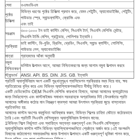
সেবা
ওএমওডিএম
বিভিন্ন ধরণের পৃষ্ঠের চিকিত্সা প্রদান করে, যেমন পেইন্টিং, অ্যানোডাইজিং, পেইন্টিং,
পৃষ্ঠের
পাউডার স্প্রে, স্যান্ডব্লাস্টিং, ক্রোমিং এবং
চিকিত্সা
এবং তাই
৩০০-১০০০ টন ডাই কাস্টিং মেশিন, সিএনসি টার্ন, সিএনসি মেশিনিং সেন্টার,
সরঞ্জাম
সিএনসি টার্নিং মেশিন, গ্রাইন্ডার, পোলিশার ইত্যাদি।
ডাই কাস্টিং, ডি-বুরিং, ড্রিলিং, থ্রেডিং, সিএনসি, স্যান্ড ব্লাস্টিং, পোলিশিং,
প্রক্রিয়া
পাউডার লেপ, অ্যানোডাইজিং
মাত্রা
গ্রাহকদের আঁকা অনুযায়ী
নমুনা
ভলিউম উত্পাদন আগে, আমরা নিশ্চিতকরণের জন্য আগাম নমুনা উত্পাদন করবে
নিশ্চিতকরণ
স্ট্যান্ডার্ড
ANSI. API. BS. DIN. JIS. GB. ইত্যাদি
প্রতিটি অ্যালুমিনিয়াম অংশ একটি পুঙ্খানুপুঙ্খ প্যাসিভেশন প্রক্রিয়ার মধ্য দিয়ে যায়, ক্ষয়
প্রতিরোধের বৃদ্ধি করে এবং বিভিন্ন অ্যাপ্লিকেশনগুলিতে দীর্ঘায়ু নিশ্চিত করে।
একটি ডেডিকেটেড OEM সিএনসি মেশিনিং কারখানা হিসাবে, আমরা আমাদের ক্লায়েন্টদের
জন্য নির্ভরযোগ্য এবং কাস্টমাইজড সমাধান সরবরাহকে অগ্রাধিকার দিই।উৎকর্ষতার প্রতি
আমাদের অঙ্গীকার কঠোর মান নিয়ন্ত্রণ ব্যবস্থা আমরা উৎপাদন প্রক্রিয়া জুড়ে বাস্তবায়ন
প্রতিফলিত হয়.
আমাদের কাস্টম অংশের বহুমুখিতা আবিষ্কার করুন, বিভিন্ন শিল্পের চাহিদা মেটাতে কঠোরভাবে
তৈরি।এবং প্রতিটি সিএনসি মেশিনযুক্ত অ্যালুমিনিয়াম উপাদান মানের.
1বিভিন্ন শিল্পে নির্ভুলতা এবং স্থায়িত্ব অত্যন্ত গুরুত্বপূর্ণ এবং সিএনসি মেশিনযুক্ত
অ্যালুমিনিয়াম কাস্টম পার্টস বিভিন্ন অ্যাপ্লিকেশনগুলিতে শ্রেষ্ঠত্ব অর্জন করে।এই অংশগুলি
বিমানের কাঠামোগত সমন্বয়গুলির জন্য উপাদান উত্পাদনে একটি গুরুত্বপূর্ণ ভূমিকা পালন করে,