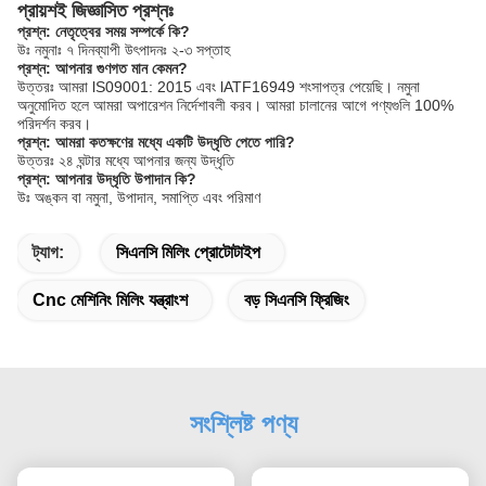
প্রায়শই জিজ্ঞাসিত প্রশ্নঃ
প্রশ্ন: নেতৃত্বের সময় সম্পর্কে কি?
উঃ নমুনাঃ ৭ দিনব্যাপী উৎপাদনঃ ২-৩ সপ্তাহ
প্রশ্ন: আপনার গুণগত মান কেমন?
উত্তরঃ আমরা lS09001: 2015 এবং lATF16949 শংসাপত্র পেয়েছি। নমুনা
অনুমোদিত হলে আমরা অপারেশন নির্দেশাবলী করব। আমরা চালানের আগে পণ্যগুলি 100%
পরিদর্শন করব।
প্রশ্ন: আমরা কতক্ষণের মধ্যে একটি উদ্ধৃতি পেতে পারি?
উত্তরঃ ২৪ ঘন্টার মধ্যে আপনার জন্য উদ্ধৃতি
প্রশ্ন: আপনার উদ্ধৃতি উপাদান কি?
উঃ অঙ্কন বা নমুনা, উপাদান, সমাপ্তি এবং পরিমাণ
ট্যাগ:
সিএনসি মিলিং প্রোটোটাইপ
Cnc মেশিনিং মিলিং যন্ত্রাংশ
বড় সিএনসি ফ্রিজিং
সংশ্লিষ্ট পণ্য