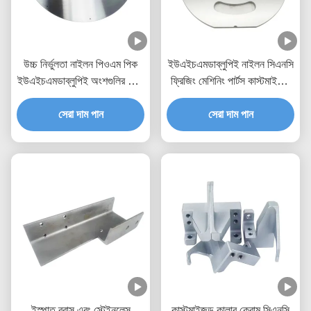
উচ্চ নির্ভুলতা নাইলন পিওএম পিক
ইউএইচএমডাব্লুপিই নাইলন সিএনসি
ইউএইচএমডাব্লুপিই অংশগুলির জন্য
ফ্রিজিং মেশিনিং পার্টস কাস্টমাইজড
পেশাদার সিএনসি মেশিনিং পরিষেবা
রঙ নির্বাচন সহ
সেরা দাম পান
সেরা দাম পান
ইস্পাত ব্রাস এবং স্টেইনলেস
কাস্টমাইজড কালার ক্রোম সিএনসি