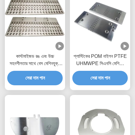
কাস্টমাইজড রঙ এবং উচ্চ
প্লাস্টিকের POM নাইলন PTFE
সহনশীলতার সাথে বেস মেশিনযুক্ত
UHMWPE সিএনসি মেশিনিং
ইউএইচএমডাব্লু পিই প্লাস্টিকের
যন্ত্রাংশ যে কোন OEM প্রয়োজনের
সিএনসি অংশ
সেরা দাম পান
সেরা দাম পান
জন্য