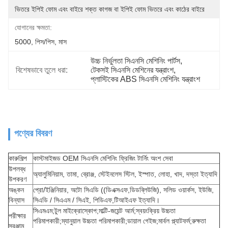
ভিতরে ইপিই ফোম এবং বাইরে শক্ত কাগজ বা ইপিই ফোম ভিতরে এবং কাঠের বাইরে
যোগানের ক্ষমতা:
5000, পিস/পিস, মাস
উচ্চ নির্ভুলতা সিএনসি মেশিনিং পার্টস
, 
বিশেষভাবে তুলে ধরা:
টেকসই সিএনসি মেশিনের যন্ত্রাংশ
, 
প্লাস্টিকের ABS সিএনসি মেশিনিং যন্ত্রাংশ
পণ্যের বিবরণ
কারুশিল্প
কাস্টমাইজড OEM সিএনসি মেশিনিং ফ্রিজিং টার্নিং অংশ সেবা
উপলব্ধ
অ্যালুমিনিয়াম, তামা, ব্রোঞ্জ, স্টেইনলেস স্টিল, ইস্পাত, লোহা, খাদ, দস্তা ইত্যাদি
উপকরণ
অঙ্কন
প্রো/ইঞ্জিনিয়ার, অটো সিএডি ((ডিএক্সএফ,ডিডব্লিউজি), সলিড ওয়ার্কস, ইউজি,
বিন্যাস
সিএডি / সিএএম / সিএই, পিডিএফ,টিআইএফ ইত্যাদি।
সিএমএম;টুল মাইক্রোস্কোপ;মাল্টি-জয়েন্ট আর্ম;স্বয়ংক্রিয় উচ্চতা
পরীক্ষার
পরিমাপকারী;ম্যানুয়াল উচ্চতা পরিমাপকারী;ডায়াল গেইজ;মার্বল প্ল্যাটফর্ম;রুক্ষতা
সরঞ্জাম