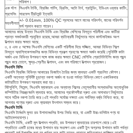
পরিমাপ।
এক স্টপ
সিএনসি টার্নিং, ফ্রিজিং পার্টস, ড্রিলিং, অটো টার্ন, গ্রাইন্ডিং, ইডিএম ওয়্যার কাটিং,
প্রসেসিং
সারফেস ট্রিটমেন্ট ইত্যাদি
+/- 0.01mm, 100% QC প্রসবের আগে মানের পরিদর্শন, মানের পরিদর্শন
সহনশীলতা
ফর্ম প্রদান করতে পারেন।
আমাদের কাছে উন্নত সিএনসি টার্নিং এবং ফ্রিজিং মেশিনের বিস্তৃত পরিসীমা এবং কাটিয়া
প্রান্ত সমর্থনকারী প্রযুক্তি রয়েছে,আমরা ব্যতিক্রমী নির্ভুলতার সাথে কাস্টমাইজড অংশ
উত্পাদন করার ক্ষমতা আছে.
৩, ৪ এবং ৫ অক্ষের সিএনসি মেশিনের একটি পরিসীমা দিয়ে সজ্জিত, আমরা বিভিন্ন শিল্পে
বিস্তৃত অ্যাপ্লিকেশনগুলির জন্য বিভিন্ন প্রকল্প গ্রহণের ক্ষমতা অর্জন করেছি।সুনির্দিষ্ট কাটা
অর্জন এবং বিভিন্ন উপকরণ সঙ্গে কাজ করার ক্ষমতা CNC মেশিনিং প্রোটোটাইপিং জন্য পছন্দ
পছন্দ করে তোলে, ক্ষুদ্র-শ্রেণীর উত্পাদন, এবং কম পরিমাণে উত্পাদন প্রয়োজন।
সিএনসি মিলিং
সিএনসি ফ্রিজিং বিভিন্ন আকারের ডিজাইন তৈরির জন্য ব্যবহৃত একটি প্রচলিত কৌশল।
একটি অত্যন্ত সুনির্দিষ্ট চূড়ান্ত নকশা অর্জন না হওয়া পর্যন্ত বিভিন্ন কোণে একাধিকবার
কাটারটিতে উপকরণ সরবরাহ করা হয়।
মিটসুবিশি, সিমেন্স, সিএনসি ম্যাকারস এবং অন্যান্য শিল্পের নেতৃস্থানীয় সংস্থাগুলির অত্যাধুনিক
কম্পিউটার নিয়ন্ত্রণগুলি ব্যবহার করে, আমাদের প্রকৌশলীরা দ্রুত এবং অসাধারণ নির্ভুলতার
সাথে সঠিক নকশা তৈরি করে।এই পদ্ধতি সর্বোচ্চ দক্ষতা এবং সর্বনিম্ন বর্জ্য নিশ্চিত করে, যা
আপনার পণ্যের দ্রুত এবং ব্যয়বহুল উৎপাদন সম্ভব করে।
সিএনসি টার্নিং
সিএনসি টার্নগুলি মূলত রড উপাদানগুলির উপর নির্ভর করে, যা একটি উচ্চ-ভলিউম পণ্য যা
অটোমেশনযোগ্য।
সিএনসি টার্নিং, একটি মূল উত্পাদন পদ্ধতি, রড উপকরণ ব্যবহারের চারপাশে ঘোরে।এই
পদ্ধতিতে একটি চকের মধ্যে উপাদান বার সংরক্ষণ এবং একটি টুল অগ্রসর উপাদান কাটা পর্যন্ত
পছন্দসই ফর্ম উপলব্ধি করা হয় পর্যন্ত দূরে কাটা তাদের ঘোরাতে জড়িতকারণ কাঙ্ক্ষিত আকৃতি