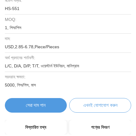
মডেল নম্বর:
HS-551
MOQ:
1, পিস/পিস
দাম:
USD,2.85-6.78,Piece/Pieces
অর্থ প্রদানের শর্তাবলী:
L/C, D/A, D/P, T/T, ওয়েস্টার্ন ইউনিয়ন, মানিগ্রাম
সরবরাহ ক্ষমতা:
5000, পিস/পিস, মাস
সেরা দাম পান
এখনই যোগাযোগ করুন
বিস্তারিত তথ্য
পণ্যের বিবরণ