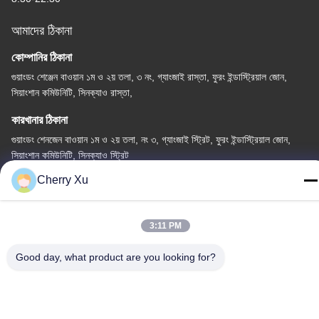
আমাদের ঠিকানা
কোম্পানির ঠিকানা
গুয়াংডং শেঞ্জেন বাওয়ান ১ম ও ২য় তলা, ৩ নং, গ্যাংজাই রাস্তা, ফুরং ইন্ডাস্ট্রিয়াল জোন,
সিয়াংশান কমিউনিটি, সিনক্যাও রাস্তা,
কারখানার ঠিকানা
গুয়াংডং শেনজেন বাওয়ান ১ম ও ২য় তলা, নং ৩, গ্যাংজাই স্ট্রিট, ফুরং ইন্ডাস্ট্রিয়াল জোন,
সিয়াংশান কমিউনিটি, সিনক্যাও স্ট্রিট
Cherry Xu
টেল
86-0755-27097532-8:30
3:11 PM
Good day, what product are you looking for?
চীন ভালো মানের কাস্টম সিএনসি মেশিনিং পরিষেবা সরবরাহকারী। কপিরাইট © -2026
Shenzhen Hongsinn Precision Co., Ltd. সমস্ত অধিকার সংরক্ষিত।