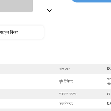
পণ্যের বিবরণ
সাক্ষ্যদান:
I
আপ
পৃষ্ঠ চিকিত্সা:
পল
আবেদন করুন:
যে
সহনশীলতা:
0.