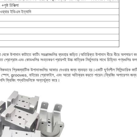
পৃষ্ঠ চিকিত্সা
, ওয়্যার ইডিএম ইত্যাদি
 থেকে উপাদান কাটাতে কাটিং সরঞ্জামগুলির ব্যবহার জড়িত।অতিরিক্ত উপাদান ধীরে ধীরে অপসারণ করা হয
দিত প্রোগ্রাম এবং কোডগুলির সংহতকরণ প্রায়শই উচ্চ মাত্রিক নির্ভুলতার সাথে চিহ্নিত পণ্যগুলির ফল
রাথমিকভাবে প্রিজম্যাটিক উপাদানগুলির আকার দেওয়ার জন্য ব্যবহৃত হয়।একটি ঘূর্ণনশীল সিলিন্ডারিক ক
ated স্পেস, grooves, বাইরের প্রোফাইল, এবং আরো অতিক্রম করতে পারেন।ফ্রিজিং অপারেশন জন্য ব্
িএনসি ফ্রিজিং পদ্ধতিগুলিকে অন্তর্ভুক্ত করে।