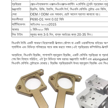
প্রক্রিয়া
মোল্ড+ইনজেকশন ওয়াক্স+ডিওয়াক্স+কাস্টিং +মেশিনিং ((যদি প্রয়োজন হয়) +
যন্ত্রপাতি
ড্রিলিং, রিমিং, ট্যাপিং, সিএনসি টার্ন, সিএনসি মেশিনিং সেন্টার এবং মিলিং
সেবা
OEM / ODM এবং সমাধান, ছোট আদেশ স্বাগত জানানো হয়।
সহনশীলতা
P690-D1 অথবা 0.02 মিমি
সার্টিফিকেশন
আইএসও ৯০০১ঃ2015
আকার
২ মিমি-৬২০ মিমি
লিড টাইম
নমুনার জন্য 3-5 দিন, বাল্ক অর্ডারের জন্য 20-35 দিন।
সিএনসি টার্নিং একটি সাধারণ বিয়োগকারী উত্পাদন কৌশল যা একটি ওয়ার্কপিসের বাইরের অংশ
প্লাস্টিক এবং বিভিন্ন পলিমারের সাথে কাজ করতে সক্ষম।এই প্রক্রিয়ায় কম্পিউটার-উত্পা
অন্যদিকে, সিএনসি ফ্রিজিং, পাশাপাশি ম্যানুয়াল ফ্রিজিং, একটি মেশিনিং প্রক্রিয়া যা প্
শেষ মিল হিসাবে পরিচিত, এই টুল বিভিন্ন অক্ষ বরাবর যন্ত্রপাতি সংকীর্ণ এবং elong
সিএনসি মেশিনিং সেন্টারকে বোঝায়। ফ্রিজিং প্রক্রিয়াগুলি উভয় ম্যানুয়াল ফ্রিজিং এবং স