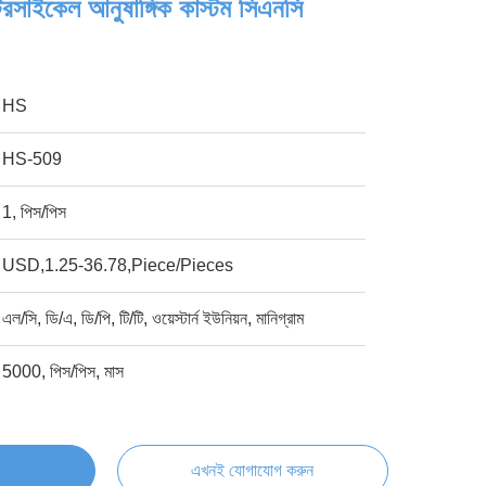
রসাইকেল আনুষাঙ্গিক কাস্টম সিএনসি
HS
HS-509
1, পিস/পিস
USD,1.25-36.78,Piece/Pieces
এল/সি, ডি/এ, ডি/পি, টি/টি, ওয়েস্টার্ন ইউনিয়ন, মানিগ্রাম
5000, পিস/পিস, মাস
এখনই যোগাযোগ করুন