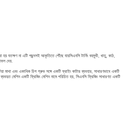
় যতক্ষণ না এটি পছন্দসই আকৃতিতে পৌঁছে যায়সিএনসি টার্নিং বহুমুখী, ধাতু, কাঠ,
াফল দেয়.
াটিয়া মাথা এবং একাধিক চিপ গ্রুভ সঙ্গে একটি ফ্রাইং কাটার ব্যবহার, সাধারণভাবে একটি
যবহৃত মেশিন একটি ফ্রিজিং মেশিন নামে পরিচিত হয়, সিএনসি ফ্রিজিং সাধারণত একটি