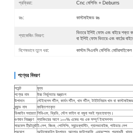
প্রক্রিয়া:
Cnc মেশিনিং + Deburrs
রঙ:
কাস্টমাইজড রঙ
ভিতরে ইপিই ফোম এবং বাইরে শক্ত ক
প্যাকেজিং বিবরণ:
বা ইপিই ফোম ভিতরে এবং কাঠের বাইর
বিশেষভাবে তুলে ধরা:
কাস্টম সিএনসি মেশিনিং মোটরসাইকেল আ
পণ্যের বিবরণ
পয়েন্ট
মূল্য
পণ্যের নাম
উচ্চ নির্ভুলতার যন্ত্রাংশ
উপাদান
স্টেইনলেস স্টীল, কার্বন স্টীল, খাদ স্টীল, টাইটানিয়াম খাদ বা কাস্টমাইজ
ব্র্যান্ড নাম
ব্যক্তিগতকৃত
ডিজাইন সহায়তা
পিডিএফ, থ্রিডি, স্টেপ ফাইল বা নমুনা সবই গ্রহণযোগ্য।
গুণমান নিয়ন্ত্রণ
প্যাকিংয়ের আগে ১০০% একের পর এক সম্পূর্ণ ইনসেপশন
সারফেস ট্রিটমেন্ট
ই-লেপ, জিংক, পোলিশিং, স্যান্ডব্লাস্টিং, গ্যালভানাইজ, পাউডার লেপ
প্রয়োগ
অটোমোবাইল উৎপাদন, আলোর ফটোগ্রাফি, এয়ারস্পেস, প্রসাধনী, খাদ্য ও রাসা