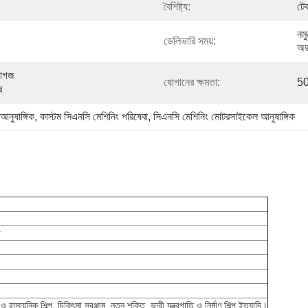
বৈশিষ্ট্য:
টেক
নমু
ডেলিভারি সময়:
অর
াগজ 
যোগানের ক্ষমতা:
50
ে
নুষাঙ্গিক
, 
কাস্টম সিএনসি মেশিনিং পরিষেবা
, 
সিএনসি মেশিনিং মোটরসাইকেল আনুষাঙ্গিক
ড
য়নিক শিল্প, চিকিৎসা সরঞ্জাম, নতুন শক্তি, ভারী যন্ত্রপাতি ও নির্মাণ শিল্প ইত্যাদি।