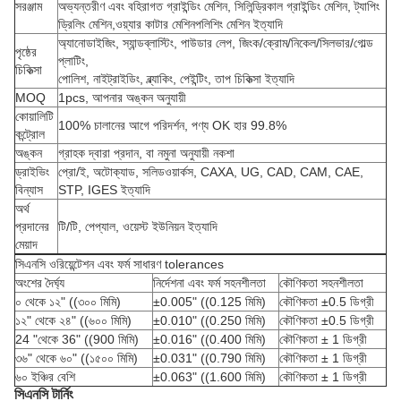
সরঞ্জাম
অভ্যন্তরীণ এবং বহিরাগত গ্রাইন্ডিং মেশিন, সিলিন্ড্রিকাল গ্রাইন্ডিং মেশিন, ট্যাপিং
ড্রিলিং মেশিন,ওয়্যার কাটার মেশিনপলিশিং মেশিন ইত্যাদি
অ্যানোডাইজিং, স্যান্ডব্লাস্টিং, পাউডার লেপ, জিংক/ক্রোম/নিকেল/সিলভার/গোল্ড
পৃষ্ঠের
প্লাটিং,
চিকিত্সা
পোলিশ, নাইট্রাইডিং, ব্ল্যাকিং, পেইন্টিং, তাপ চিকিত্সা ইত্যাদি
MOQ
1pcs, আপনার অঙ্কন অনুযায়ী
কোয়ালিটি
100% চালানের আগে পরিদর্শন, পণ্য OK হার 99.8%
কন্ট্রোল
অঙ্কন
গ্রাহক দ্বারা প্রদান, বা নমুনা অনুযায়ী নকশা
ড্রাইভিং
প্রো/ই, অটোক্যাড, সলিডওয়ার্কস, CAXA, UG, CAD, CAM, CAE,
বিন্যাস
STP, IGES ইত্যাদি
অর্থ
প্রদানের
টি/টি, পেপ্যাল, ওয়েস্ট ইউনিয়ন ইত্যাদি
মেয়াদ
সিএনসি ওরিয়েন্টেশন এবং ফর্ম সাধারণ tolerances
অংশের দৈর্ঘ্য
নির্দেশনা এবং ফর্ম সহনশীলতা
কৌণিকতা সহনশীলতা
০ থেকে ১২" ((৩০০ মিমি)
±0.005" ((0.125 মিমি)
কৌণিকতা ±0.5 ডিগ্রী
১২" থেকে ২৪" ((৬০০ মিমি)
±0.010" ((0.250 মিমি)
কৌণিকতা ±0.5 ডিগ্রী
24 "থেকে 36" ((900 মিমি)
±0.016" ((0.400 মিমি)
কৌণিকতা ± 1 ডিগ্রী
৩৬" থেকে ৬০" ((১৫০০ মিমি)
±0.031" ((0.790 মিমি)
কৌণিকতা ± 1 ডিগ্রী
৬০ ইঞ্চির বেশি
±0.063" ((1.600 মিমি)
কৌণিকতা ± 1 ডিগ্রী
সিএনসি টার্নিং