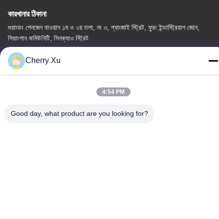
কারখানার ঠিকানা
গুয়াংডং শেনজেন বাওয়ান ১ম ও ২য় তলা, নং ৩, গ্যাংজাই স্ট্রিট, ফুরং ইন্ডাস্ট্রিয়াল জোন,
সিয়াংশান কমিউনিটি, সিনক্যাও স্ট্রিট
টেল
Cherry Xu
86-0755-27097532-8:30
4:54 PM
Good day, what product are you looking for?
চীন ভালো মানের কাস্টম সিএনসি মেশিনিং পরিষেবা সরবরাহকারী। কপিরাইট © -2026
Shenzhen Hongsinn Precision Co., Ltd. সমস্ত অধিকার সংরক্ষিত।
গোপনীয়তা নীতি
|
সাইট ম্যাপ