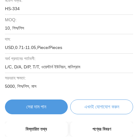
মডেল নম্বর:
HS-334
MOQ:
10, পিস/পিস
দাম:
USD,0.71-11.05,Piece/Pieces
অর্থ প্রদানের শর্তাবলী:
L/C, D/A, D/P, T/T, ওয়েস্টার্ন ইউনিয়ন, মানিগ্রাম
সরবরাহ ক্ষমতা:
5000, পিস/পিস, মাস
সেরা দাম পান
এখনই যোগাযোগ করুন
বিস্তারিত তথ্য
পণ্যের বিবরণ