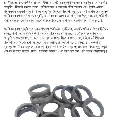
মেশিনিং ওয়ার্ক ওয়ার্কপিস বা অংশ উত্পাদন একটি গুরুত্বপূর্ণ পদক্ষেপ। প্রক্রিয়া যে সরাসরি
আকৃতি পরিবর্তন করতে পারেন,প্রক্রিয়াকরণের মাধ্যমে ফাঁকা আকার এবং পৃষ্ঠের গুণমান
প্রক্রিয়াজাতকরণ পণ্য উৎপাদন প্রযুক্তি উন্নয়ন গবেষণা প্রক্রিয়া বলা হয়উদাহরণস্বরূপ,
প্রক্রিয়াকরণ এবং উৎপাদন প্রক্রিয়ার সাধারণ অংশ হ'ল কাঁচা, সমাপ্তি, সমাবেশ, পরিদর্শন
এবং প্যাকেজিং,যা আমাদের দেশে প্রক্রিয়াকরণের সামাজিক উন্নয়ন গবেষণা প্রক্রিয়া.
প্রক্রিয়াকরণ প্রযুক্তি উন্নয়ন গবেষণা প্রক্রিয়া প্রক্রিয়া, আকৃতি পরিবর্তন উপর ভিত্তি
করে,কোম্পানির সামাজিক উৎপাদন ও অপারেশন সেবা বস্তুর আপেক্ষিক অবস্থান এবং
প্রকৃতিপণ্যের সংখ্যা, সরঞ্জামের অবস্থা এবং শ্রমিকদের গুণমান অনুযায়ী,টেকনিশিয়ানরা
গবেষণা এবং বিশ্লেষণের মাধ্যমে গৃহীত প্রক্রিয়া নির্ধারণ করতে পারে, এবং সম্পর্কিত
ব্যবস্থাপনা বিষয় অধ্যয়ন, এবং প্রক্রিয়া নকশা ফাইল মধ্যে প্রধান কাজ বিষয়বস্তু লিখুন।
এই তথ্য তথ্য ফাইল একটি প্রক্রিয়া নিয়ন্ত্রণ প্রোগ্রাম বলা হয়, এটি আরো লক্ষ্যবস্তু।