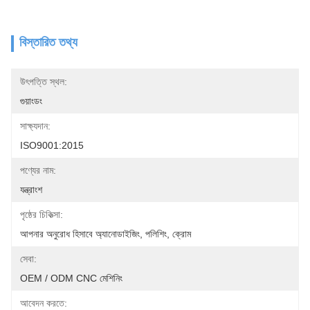
বিস্তারিত তথ্য
উৎপত্তি স্থল:
গুয়াংডং
সাক্ষ্যদান:
ISO9001:2015
পণ্যের নাম:
যন্ত্রাংশ
পৃষ্ঠের চিকিত্সা:
আপনার অনুরোধ হিসাবে অ্যানোডাইজিং, পলিশিং, ক্রোম
সেবা:
OEM / ODM CNC মেশিনিং
আবেদন করতে: