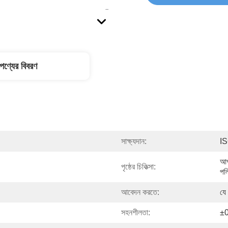
পণ্যের বিবরণ
সাক্ষ্যদান:
I
আপ
পৃষ্ঠের চিকিত্সা:
পল
আবেদন করতে:
যে
সহনশীলতা:
±0