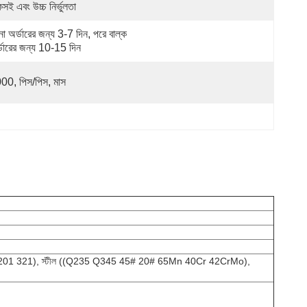
সই এবং উচ্চ নির্ভুলতা
না অর্ডারের জন্য 3-7 দিন, পরে বাল্ক 
্ডারের জন্য 10-15 দিন
00, পিস/পিস, মাস
16L 201 321), স্টীল ((Q235 Q345 45# 20# 65Mn 40Cr 42CrMo),