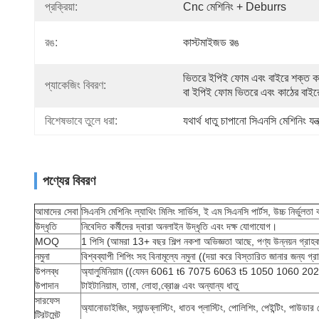
প্রক্রিয়া:
Cnc মেশিনিং + Deburrs
রঙ:
কাস্টমাইজড রঙ
ভিতরে ইপিই ফোম এবং বাইরে শক্ত ক
প্যাকেজিং বিবরণ:
বা ইপিই ফোম ভিতরে এবং কাঠের বাইর
বিশেষভাবে তুলে ধরা:
যথার্থ ধাতু চাপানো সিএনসি মেশিনিং যন্ত
পণ্যের বিবরণ
আমাদের সেবা
সিএনসি মেশিনিং ল্যাথিং মিলিং সার্ভিস, ই এম সিএনসি পার্টস, উচ্চ নির্ভুলতা
উদ্ধৃতি
নিবেদিত কর্মীদের দ্বারা অনলাইন উদ্ধৃতি এবং দক্ষ যোগাযোগ।
MOQ
1 পিসি (আমরা 13+ বছর শিল্প নকশা অভিজ্ঞতা আছে, পণ্য উন্নয়ন গ্রাহকদ
নমুনা
বিশ্বব্যাপী শিপিং সহ বিনামূল্যে নমুনা ((দয়া করে বিস্তারিত জানার জন্য
উপলব্ধ
অ্যালুমিনিয়াম ((যেমন 6061 t6 7075 6063 t5 1050 1060
উপাদান
টাইটানিয়াম, তামা, লোহা,ব্রোঞ্জ এবং অন্যান্য ধাতু
সারফেস
অ্যানোডাইজিং, স্যান্ডব্লাস্টিং, ধাতব প্লাস্টিং, পোলিশিং, পেইন্টিং, পাউডার
ট্রিটমেন্ট