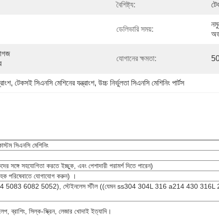
বৈশিষ্ট্য:
টেক
নমু
ডেলিভারি সময়:
অর
াগজ 
যোগানের ক্ষমতা:
50
ে
্রাংশ
, 
টেকসই সিএনসি মেশিনের যন্ত্রাংশ
, 
উচ্চ নির্ভুলতা সিএনসি মেশিনিং পার্টস
 কাস্টম সিএনসি মেশিনিং
ের সঙ্গে সহযোগিতা করতে ইচ্ছুক, এবং পেশাদারী পরামর্শ দিতে পারেন)
 গ্রাহক পরিষেবাতে যোগাযোগ করুন) ।
 2024 5083 6082 5052), স্টেইনলেস স্টীল ((যেমন ss304 304L 316 a214 430 3
 লেপ, ব্রাশিং, সিল্ক-স্ক্রিন, লেজার খোদাই ইত্যাদি।