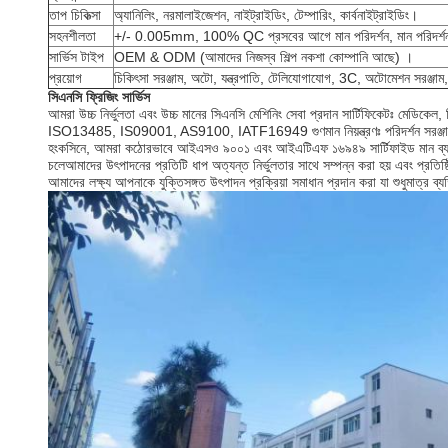
তাপ চিকিত্সা
অ্যানিলিং, নরমালাইজেশন, নাইট্রাইডিং, টেম্পারিং, কার্বনাইট্রাইডিং।
সহনশীলতা
+/- 0.005mm, 100% QC প্রসবের আগে মান পরিদর্শন, মান পরিদর্শন ফ
সার্ভিস টাইপ
OEM & ODM (আমাদের নিজস্ব শিল্প নকশা কোম্পানি আছে) ।
প্রয়োগ
চিকিৎসা সরঞ্জাম, অটো, যন্ত্রপাতি, টেলিযোগাযোগ, 3C, অটোমেশন সরঞ্জাম,
সিএনসি ফ্রিজিং সার্ভিস
আমরা উচ্চ নির্ভুলতা এবং উচ্চ মানের সিএনসি মেশিনিং সেবা প্রদান সার্টিফিকেটঃ মেডিকে
ISO13485, IS09001, AS9100, IATF16949 গুণমান নিয়ন্ত্রণঃ পরিদর্শন সরঞ্জামগুলি
হংকসিনে, আমরা কঠোরভাবে আইএসও ৯০০১ এবং আইএটিএফ ১৬৯৪৯ সার্টিফাইড মান ব্যবস্থাপনা
চলেআমাদের উৎপাদনের প্রতিটি ধাপ অত্যন্ত নির্ভুলতার সাথে সম্পন্ন করা হয় এবং প্রতিষ
আমাদের লক্ষ্য আপনাকে যুক্তিসঙ্গত উৎপাদন প্রক্রিয়া সমাধান প্রদান করা যা শুধুমাত্র 