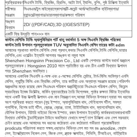
প্রক্রিয়াকরণ
সিএনসি টার্নিং, ফ্রিজিং, ড্রিলিং, অটো টার্ন, ট্যাপিং, বুশিং, পৃষ্ঠ চিকিত্সা ইত্যাদি
পরীক্ষার
সিএমএম/টুল মাইক্রোস্কোপ/মাল্টি-জয়েন্ট আর্ম/অটোমেটিক হাইটম্যাগার/
সরঞ্জাম
হ্যান্ডহেল্টম্যাগার/ডায়ালম্যাগার/রুক্ষতা পরিমাপ
অঙ্কন
2D/ ((PDF/CAD);3D ((IGES/STEP)
বিন্যাস
একটি ফ্রি উদ্ধৃতি পান>>> যান
কাস্টম মেশিনিং টার্নিং অ্যালুমিনিয়াম পার্ট ধাতু যথার্থতা 5 অক্ষ সিএনসি ফ্রিজিং পরিষেবা
কাস্টম তৈরি উপাদান প্রস্তুতকারক TUV অনুমোদিত সিএনসি মেশিন তারের কাটা edm
আমাদের প্রধানত কাস্টম মেশিনিং সেবা প্রদান,কভার সিএনসি মেশিনিং,টার্নিং মেশিনিং,ডায়ার
মেশিনিং,এবং ওয়েল্ডিং ইত্যাদি আপনার অঙ্কন বা নমুনা সঙ্গে
Shenzhen Hongsinn Precision Co., Ltd একটি পেশাদার কাস্টম যথার্থ যন্ত্রাংশ
প্রস্তুতকারক। Hongsinn 2010 সালে প্রতিষ্ঠিত হয় এবং চীন একটি বিখ্যাত উত্পাদন
শহর Shenzhen অবস্থিত।
আমাদের একাধিক সিএনসি ৪-অক্ষ এবং ৫-অক্ষের মেশিনিং সেন্টার, টার্ন-মিলিং সংমিশ্রণ এনসি
মেশিন, গ্যান্ট্রি মিলিং এবং ফ্রিজিং মেশিন, তার কাটিয়া এবং অন্যান্য সরঞ্জাম রয়েছে।পরিদর্শন
যন্ত্রগুলির মধ্যে রয়েছে জেস সিএমএম পরিমাপ যন্ত্রমিটুতয়ো সিএমএম পরিমাপ মেশিন, কিয়েন্স
স্বয়ংক্রিয় ইমেজ ডিটেক্টর, মার্কিন যুক্তরাষ্ট্রের তৈরি বিশ্লেষক, পৃষ্ঠের রুক্ষতা মিটার ইত্যাদির
সাথে একটি উচ্চ উত্সাহী উত্পাদন এবং মান নিয়ন্ত্রণ দল,আমরা বিভিন্ন উপকরণ দ্বারা সব ধরনের
অংশ প্রক্রিয়া করতে পারেন (মৃদু ইস্পাত, অ্যালুমিনিয়াম খাদ, স্টেইনলেস স্টীল, সমস্ত
প্লাস্টিক, বিশেষ ডাই স্টীল, ব্রোঞ্জ, ব্রোঞ্জ, তামা, টাইটামিয়াম খাদ, ম্যাগনেসিয়াম খাদ,
যৌগিক উপাদান, হিটাচি দাইডো বিশেষ ইস্পাত, রজন উপাদান ইত্যাদি) কার্যকরভাবেকারখানাটি
বিখ্যাত মেশিনিং ইন্ডাস্ট্রিয়াল টাউনে অবস্থিত যেখানে সম্পূর্ণ তাপ চিকিত্সা এবং লেপ সরবরাহ
চেইন রয়েছে এবং আমাদের সব ধরনের কঠোরতা এবং কঠোরতা গভীরতা প্রয়োজনীয়তা
prodcuts পরিচালনা করতে সক্ষম,এছাড়াও বিভিন্ন লেপ মত সব রঙ anodize, ক্রোম
লেপ, ইলেক্ট্রোলেস নিকেল লেপ, জিংক লেপ, ব্ল্যাক অক্সাইড, পিভিসি, টিআইএন, নাইট্রাইড