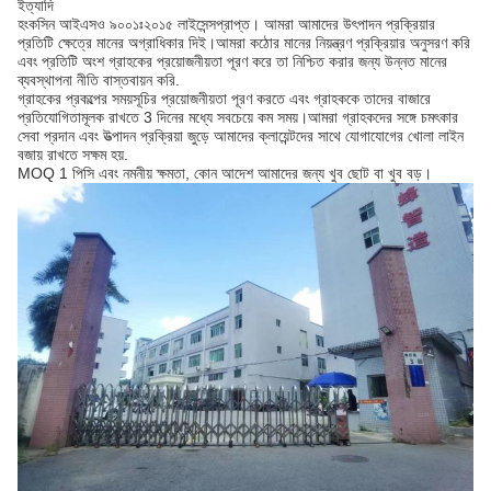
ইত্যাদি
হংকসিন আইএসও ৯০০১ঃ২০১৫ লাইসেন্সপ্রাপ্ত। আমরা আমাদের উৎপাদন প্রক্রিয়ার
প্রতিটি ক্ষেত্রে মানের অগ্রাধিকার দিই।আমরা কঠোর মানের নিয়ন্ত্রণ প্রক্রিয়ার অনুসরণ করি
এবং প্রতিটি অংশ গ্রাহকের প্রয়োজনীয়তা পূরণ করে তা নিশ্চিত করার জন্য উন্নত মানের
ব্যবস্থাপনা নীতি বাস্তবায়ন করি.
গ্রাহকের প্রকল্পের সময়সূচির প্রয়োজনীয়তা পূরণ করতে এবং গ্রাহককে তাদের বাজারে
প্রতিযোগিতামূলক রাখতে 3 দিনের মধ্যে সবচেয়ে কম সময়।আমরা গ্রাহকদের সঙ্গে চমৎকার
সেবা প্রদান এবং উত্পাদন প্রক্রিয়া জুড়ে আমাদের ক্লায়েন্টদের সাথে যোগাযোগের খোলা লাইন
বজায় রাখতে সক্ষম হয়.
MOQ 1 পিসি এবং নমনীয় ক্ষমতা, কোন আদেশ আমাদের জন্য খুব ছোট বা খুব বড়।