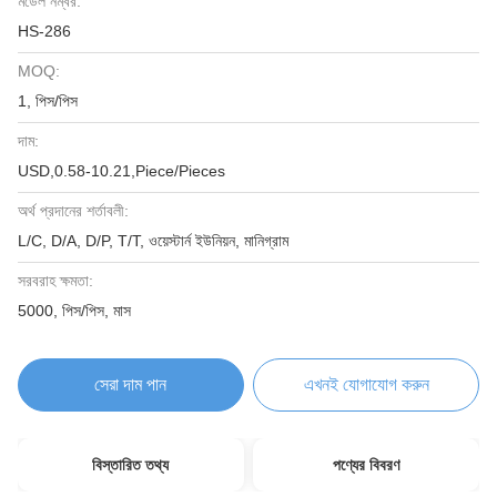
মডেল নম্বর:
HS-286
MOQ:
1, পিস/পিস
দাম:
USD,0.58-10.21,Piece/Pieces
অর্থ প্রদানের শর্তাবলী:
L/C, D/A, D/P, T/T, ওয়েস্টার্ন ইউনিয়ন, মানিগ্রাম
সরবরাহ ক্ষমতা:
5000, পিস/পিস, মাস
সেরা দাম পান
এখনই যোগাযোগ করুন
বিস্তারিত তথ্য
পণ্যের বিবরণ