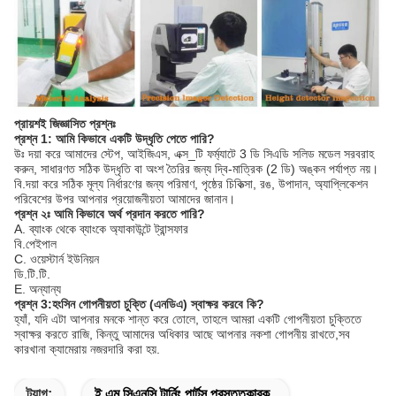
প্রায়শই জিজ্ঞাসিত প্রশ্নঃ
প্রশ্ন 1: আমি কিভাবে একটি উদ্ধৃতি পেতে পারি?
উঃ দয়া করে আমাদের স্টেপ, আইজিএস, এক্স_টি ফর্ম্যাটে 3 ডি সিএডি সলিড মডেল সরবরাহ
করুন, সাধারণত সঠিক উদ্ধৃতি বা অংশ তৈরির জন্য দ্বি-মাত্রিক (2 ডি) অঙ্কন পর্যাপ্ত নয়।
বি.দয়া করে সঠিক মূল্য নির্ধারণের জন্য পরিমাণ, পৃষ্ঠের চিকিত্সা, রঙ, উপাদান, অ্যাপ্লিকেশন
পরিবেশের উপর আপনার প্রয়োজনীয়তা আমাদের জানান।
প্রশ্ন ২ঃ আমি কিভাবে অর্থ প্রদান করতে পারি?
A. ব্যাংক থেকে ব্যাংকে অ্যাকাউন্টে ট্রান্সফার
বি.পেইপাল
C. ওয়েস্টার্ন ইউনিয়ন
ডি.টি.টি.
E. অন্যান্য
প্রশ্ন 3:হংসিন গোপনীয়তা চুক্তি (এনডিএ) স্বাক্ষর করবে কি?
হ্যাঁ, যদি এটা আপনার মনকে শান্ত করে তোলে, তাহলে আমরা একটি গোপনীয়তা চুক্তিতে
স্বাক্ষর করতে রাজি, কিন্তু আমাদের অধিকার আছে আপনার নকশা গোপনীয় রাখতে,সব
কারখানা ক্যামেরায় নজরদারি করা হয়.
ট্যাগ:
ই এম সিএনসি টার্নিং পার্টস প্রস্তুতকারক