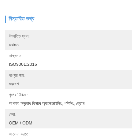
বিস্তারিত তথ্য
উৎপত্তি স্থল:
গুয়াংডং
সাক্ষ্যদান:
ISO9001:2015
পণ্যের নাম:
যন্ত্রাংশ
পৃষ্ঠের চিকিত্সা:
আপনার অনুরোধ হিসাবে অ্যানোডাইজিং, পলিশিং, ক্রোম
সেবা:
OEM / ODM
আবেদন করতে: