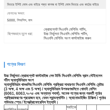
ভিতরে ইপিই ফোম এবং বাইরে শক্ত কাগজ বা ইপিই ফোম ভিতরে এবং কাঠের বাইরে
যোগানের ক্ষমতা:
5000, পিস/পিস, মাস
ক্রোমপ্লেট সিএনসি মেশিনিং পার্টস
, 
বিশেষভাবে তুলে ধরা:
উচ্চ নির্ভুলতা সিএনসি মেশিনিং পার্টস
, 
সিএনসি মেশিনিং অংশ কাস্টমাইজ করুন
পণ্যের বিবরণ
উচ্চ নির্ভুলতা ক্রোমপ্লেট কাস্টমাইজ লেদ টার্নিং সিএনসি মেশিনিং ব্রাস স্টেইনলেস
স্টীল অ্যালুমিনিয়াম অংশ
অ্যালুমিনিয়াম খাদগুলির সিএনসি মেশিনিং প্রক্রিয়া সাধারণত সিএনসি মেশিনিং সেন্টার
(3 অক্ষ, 4 অক্ষ এবং 5 অক্ষ) / অ্যালুমিনিয়াম উপকরণগুলিতে খোদাই মেশিন
(6061, 6063,৭০৭৫ এবং অন্যান্য পদার্থ). অনেক পণ্যের জন্য পরবর্তী পৃষ্ঠের
প্রক্রিয়াকরণের প্রয়োজন হবে, যেমন স্যান্ডব্লাস্টিং। অ্যানোডাইজিং চিকিত্সা / পৃষ্ঠের
পাউডার স্প্রে / ইলেক্ট্রোফোরেসিস ইত্যাদি।
সবাইকে
জ্যামিতিক
অবস্থান