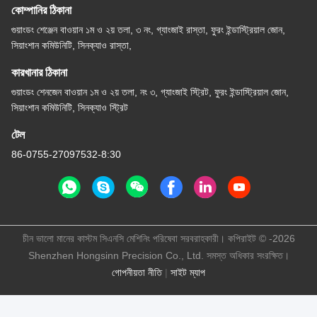
কোম্পানির ঠিকানা
গুয়াংডং শেঞ্জেন বাওয়ান ১ম ও ২য় তলা, ৩ নং, গ্যাংজাই রাস্তা, ফুরং ইন্ডাস্ট্রিয়াল জোন,
সিয়াংশান কমিউনিটি, সিনক্যাও রাস্তা,
কারখানার ঠিকানা
গুয়াংডং শেনজেন বাওয়ান ১ম ও ২য় তলা, নং ৩, গ্যাংজাই স্ট্রিট, ফুরং ইন্ডাস্ট্রিয়াল জোন,
সিয়াংশান কমিউনিটি, সিনক্যাও স্ট্রিট
টেল
86-0755-27097532-8:30
চীন ভালো মানের কাস্টম সিএনসি মেশিনিং পরিষেবা সরবরাহকারী। কপিরাইট © -2026
Shenzhen Hongsinn Precision Co., Ltd. সমস্ত অধিকার সংরক্ষিত।
গোপনীয়তা নীতি
|
সাইট ম্যাপ