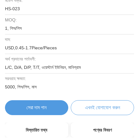
মডেল নম্বর:
HS-023
MOQ:
1, পিস/পিস
দাম:
USD,0.45-1.7Piece/Pieces
অর্থ প্রদানের শর্তাবলী:
L/C, D/A, D/P, T/T, ওয়েস্টার্ন ইউনিয়ন, মানিগ্রাম
সরবরাহ ক্ষমতা:
5000, পিস/পিস, মাস
সেরা দাম পান
এখনই যোগাযোগ করুন
বিস্তারিত তথ্য
পণ্যের বিবরণ