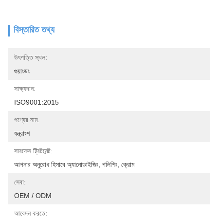
বিস্তারিত তথ্য
উৎপত্তি স্থল:
গুয়াংডং
সাক্ষ্যদান:
ISO9001:2015
পণ্যের নাম:
যন্ত্রাংশ
সারফেস ট্রিটমেন্ট:
আপনার অনুরোধ হিসাবে অ্যানোডাইজিং, পলিশিং, ক্রোম
সেবা:
OEM / ODM
আবেদন করতে: