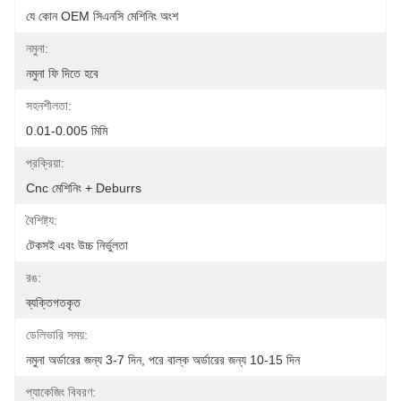
যে কোন OEM সিএনসি মেশিনিং অংশ
নমুনা:
নমুনা ফি দিতে হবে
সহনশীলতা:
0.01-0.005 মিমি
প্রক্রিয়া:
Cnc মেশিনিং + Deburrs
বৈশিষ্ট্য:
টেকসই এবং উচ্চ নির্ভুলতা
রঙ:
ব্যক্তিগতকৃত
ডেলিভারি সময়:
নমুনা অর্ডারের জন্য 3-7 দিন, পরে বাল্ক অর্ডারের জন্য 10-15 দিন
প্যাকেজিং বিবরণ: