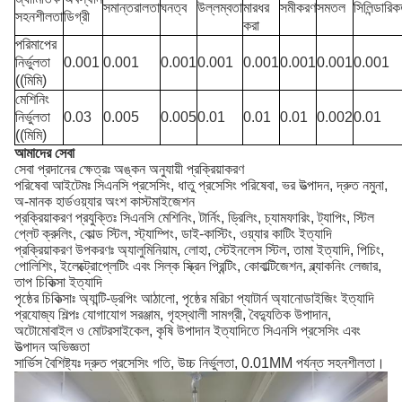
সমান্তরালতা
ঘনত্ব
উল্লম্বতা
মারধর
সমীকরণ
সমতল
সিলিন্ডারি
সহনশীলতা
ডিগ্রী
করা
পরিমাপের
নির্ভুলতা
0.001
0.001
0.001
0.001
0.001
0.001
0.001
0.001
((মিমি)
মেশিনিং
নির্ভুলতা
0.03
0.005
0.005
0.01
0.01
0.01
0.002
0.01
((মিমি)
আমাদের সেবা
সেবা প্রদানের ক্ষেত্রঃ অঙ্কন অনুযায়ী প্রক্রিয়াকরণ
পরিষেবা আইটেমঃ সিএনসি প্রসেসিং, ধাতু প্রসেসিং পরিষেবা, ভর উত্পাদন, দ্রুত নমুনা,
অ-মানক হার্ডওয়্যার অংশ কাস্টমাইজেশন
প্রক্রিয়াকরণ প্রযুক্তিঃ সিএনসি মেশিনিং, টার্নিং, ড্রিলিং, চ্যামফারিং, ট্যাপিং, স্টিল
প্লেট ক্রুলিং, কোল্ড স্টিল, স্ট্যাম্পিং, ডাই-কাস্টিং, ওয়্যার কাটিং ইত্যাদি
প্রক্রিয়াকরণ উপকরণঃ অ্যালুমিনিয়াম, লোহা, স্টেইনলেস স্টিল, তামা ইত্যাদি, পিচিং,
পোলিশিং, ইলেক্ট্রোপ্লেটিং এবং সিল্ক স্ক্রিন প্রিন্টিং, কোবাল্টিজেশন, ব্ল্যাকনিং লেজার,
তাপ চিকিত্সা ইত্যাদি
পৃষ্ঠের চিকিত্সাঃ অ্যান্টি-ড্রপিং আঠালো, পৃষ্ঠের মরিচা প্যাটার্ন অ্যানোডাইজিং ইত্যাদি
প্রযোজ্য শিল্পঃ যোগাযোগ সরঞ্জাম, গৃহস্থালী সামগ্রী, বৈদ্যুতিক উপাদান,
অটোমোবাইল ও মোটরসাইকেল, কৃষি উপাদান ইত্যাদিতে সিএনসি প্রসেসিং এবং
উত্পাদন অভিজ্ঞতা
সার্ভিস বৈশিষ্ট্যঃ দ্রুত প্রসেসিং গতি, উচ্চ নির্ভুলতা, 0.01MM পর্যন্ত সহনশীলতা।