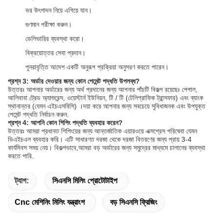
ভর উৎপাদন নিয়ে এগিয়ে যান।
গুণমান পরীক্ষা করুন।
ডেলিভারির ব্যবস্থা করো।
বিক্রয়োত্তর সেবা প্রদান।
পুনরাবৃত্তি আদেশ একটি অনুরূপ প্রক্রিয়া অনুসরণ করতে পারেন।
প্রশ্ন 3: অর্ডার দেওয়ার জন্য কোন পেমেন্ট পদ্ধতি উপলব্ধ?
উত্তরঃ আপনার অর্ডারের জন্য অর্থ প্রদানের জন্য আপনার পাঁচটি বিকল্প রয়েছেঃ পেপাল,
আলিবাবা ট্রেড অ্যাশুরেন্স, ওয়েস্টার্ন ইউনিয়ন, টি / টি (টেলিগ্রাফিক ট্রান্সফার) এবং ব্যাংক
স্থানান্তর (যেমন এইচএসবিসি) ।দয়া করে আপনার জন্য সবচেয়ে সুবিধাজনক এবং উপযুক্ত
পেমেন্ট পদ্ধতি নির্বাচন করুন.
প্রশ্ন 4: আপনি কোন শিপিং পদ্ধতি ব্যবহার করেন?
উত্তরঃ আমরা প্রধানত শিপিংয়ের জন্য আন্তর্জাতিক এয়ারওয়ে এক্সপ্রেস পরিষেবা যেমন
ডিএইচএল ব্যবহার করি। এটি সাধারণত দরজা থেকে দরজা বিতরণের জন্য প্রায় 3-4
কার্যদিবস সময় নেয়। বিকল্পভাবে,আমরা বড় অর্ডারের জন্য সমুদ্রের মাধ্যমে চালানের ব্যবস্থা
করতে পারি.
ট্যাগ:
সিএনসি মিলিং প্রোটোটাইপ
Cnc মেশিনিং মিলিং যন্ত্রাংশ
বড় সিএনসি ফ্রিজিং