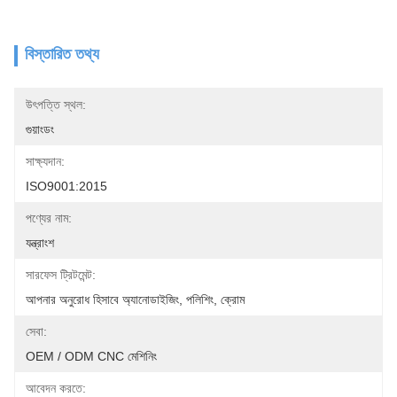
বিস্তারিত তথ্য
উৎপত্তি স্থল:
গুয়াংডং
সাক্ষ্যদান:
ISO9001:2015
পণ্যের নাম:
যন্ত্রাংশ
সারফেস ট্রিটমেন্ট:
আপনার অনুরোধ হিসাবে অ্যানোডাইজিং, পলিশিং, ক্রোম
সেবা:
OEM / ODM CNC মেশিনিং
আবেদন করতে: