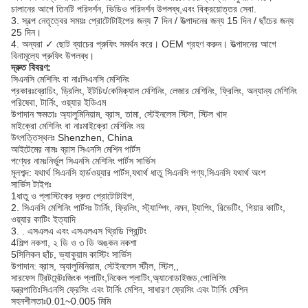
চালানের আগে তিনটি পরিদর্শন, ভিডিও পরিদর্শন উপলব্ধ,এবং বিক্রয়োত্তর সেবা.
3. স্বল্প নেতৃত্বের সময়ঃ প্রোটোটাইপের জন্য 7 দিন / উত্পাদনের জন্য 15 দিন / ছাঁচের জন্য
25 দিন।
4. অন্যরা ✓ ছোট ব্যাচের প্রুফিং সমর্থন করে। OEM গ্রহণ করুন। উত্পাদনের আগে
বিনামূল্যে প্রুফিং উপলব্ধ।
দ্রুত বিবরণ:
সিএনসি মেশিনিং বা নাঃসিএনসি মেশিনিং
প্রকারঃব্রোচিং, ড্রিলিং, ইটচিং/কেমিক্যাল মেশিনিং, লেজার মেশিনিং, ফ্রিলিং, অন্যান্য মেশিনিং
পরিষেবা, টার্নিং, ওয়্যার ইডিএম
উপাদান ক্ষমতাঃ অ্যালুমিনিয়াম, ব্রাস, তামা, স্টেইনলেস স্টিল, স্টিল খাদ
মাইক্রো মেশিনিং বা নাঃমাইক্রো মেশিনিং নয়
উৎপত্তিস্থলঃ Shenzhen, China
আইটেমের নামঃ ব্রাস সিএনসি মেশিন পার্টস
পণ্যের নামঃনির্ভুল সিএনসি মেশিনিং পার্টস সার্ভিস
মূলশব্দ: যথার্থ সিএনসি হার্ডওয়্যার পার্টস,যথার্থ ধাতু সিএনসি পণ্য,সিএনসি যথার্থ অংশ
সার্ভিস টাইপঃ
1ধাতু ও প্লাস্টিকের দ্রুত প্রোটোটাইপ,
2. সিএনসি মেশিনিং পার্টসঃ টার্নিং, ফ্রিলিং, স্ট্যাম্পিং, নমন, ট্যাপিং, রিভেটিং, গিয়ার কাটিং,
ওয়্যার কাটিং ইত্যাদি
3. . এসএলএ এবং এসএলএস থ্রিডি প্রিন্টিং
4শিল্প নকশা, ২ ডি ও ৩ ডি অঙ্কন নকশা
5সিলিকন ছাঁচ, ভ্যাকুয়াম কাস্টিং সার্ভিস
উপাদান: ব্রাস, অ্যালুমিনিয়াম, স্টেইনলেস স্টীল, স্টিল,,
সারফেস ট্রিটমেন্টঃজিংক প্লাটিং,নিকেল প্লাটিং,অ্যানোডাইজড,পোলিশিং
যন্ত্রপাতিঃসিএনসি ফ্রেসিং এবং টার্নিং মেশিন, সাধারণ ফ্রেসিং এবং টার্নিং মেশিন
সহনশীলতাঃ0.01~0.005 মিমি