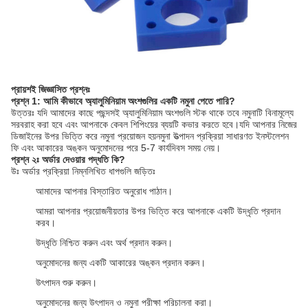
প্রায়শই জিজ্ঞাসিত প্রশ্নঃ
প্রশ্ন 1: আমি কীভাবে অ্যালুমিনিয়াম অংশগুলির একটি নমুনা পেতে পারি?
উত্তরঃ যদি আমাদের কাছে পছন্দসই অ্যালুমিনিয়াম অংশগুলি স্টক থাকে তবে নমুনাটি বিনামূল্যে
সরবরাহ করা হবে এবং আপনাকে কেবল শিপিংয়ের ব্যয়টি কভার করতে হবে।যদি আপনার নিজের
ডিজাইনের উপর ভিত্তি করে নমুনা প্রয়োজন হয়নমুনা উত্পাদন প্রক্রিয়া সাধারণত ইনস্টলেশন
ফি এবং আকারের অঙ্কন অনুমোদনের পরে 5-7 কার্যদিবস সময় নেয়।
প্রশ্ন ২ঃ অর্ডার দেওয়ার পদ্ধতি কি?
উঃ অর্ডার প্রক্রিয়া নিম্নলিখিত ধাপগুলি জড়িতঃ
আমাদের আপনার বিস্তারিত অনুরোধ পাঠান।
আমরা আপনার প্রয়োজনীয়তার উপর ভিত্তি করে আপনাকে একটি উদ্ধৃতি প্রদান
করব।
উদ্ধৃতি নিশ্চিত করুন এবং অর্থ প্রদান করুন।
অনুমোদনের জন্য একটি আকারের অঙ্কন প্রদান করুন।
উৎপাদন শুরু করুন।
অনুমোদনের জন্য উৎপাদন ও নমুনা পরীক্ষা পরিচালনা করা।