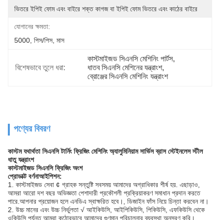
ভিতরে ইপিই ফোম এবং বাইরে শক্ত কাগজ বা ইপিই ফোম ভিতরে এবং কাঠের বাইরে
যোগানের ক্ষমতা:
5000, পিস/পিস, মাস
কাস্টমাইজড সিএনসি মেশিনিং পার্টস
, 
বিশেষভাবে তুলে ধরা:
ধাতব সিএনসি মেশিনের যন্ত্রাংশ
, 
ব্রোঞ্জের সিএনসি মেশিনিং যন্ত্রাংশ
পণ্যের বিবরণ
কাস্টম যথার্থতা সিএনসি টার্নিং ফ্রিজিং মেশিনিং অ্যালুমিনিয়াম সার্ভিস ব্রাস স্টেইনলেস স্টীল
ধাতু যন্ত্রাংশ
কাস্টমাইজড সিএনসি ফ্রিজিং অংশ
প্রোডাক্ট বর্ণনা
আইপিশন:
1. কাস্টমাইজড সেবা ¢ গ্রাহক সন্তুষ্টি সবসময় আমাদের অগ্রাধিকার শীর্ষ হয়. এছাড়াও,
আমরা আরো দশ বছর অভিজ্ঞতা পেশাদারী প্রকৌশলী প্রক্রিয়াকরণ সমাধান প্রদান করতে
পারে.আপনার প্রয়োজন হলে এনডিএ স্বাক্ষরিত হবে।, ডিজাইন ফাঁস নিয়ে চিন্তা করবেন না।
2. উচ্চ মানের এবং উচ্চ নির্ভুলতা √ আইকিউসি, আইপিকিউসি, পিকিউসি, এফকিউসি থেকে
ওকিউসি পর্যন্ত আমরা কঠোরভাবে আমাদের গুণমান পরিচালনার ব্যবস্থা অনুসরণ করি।