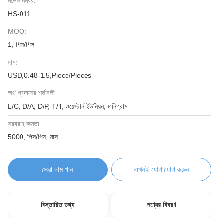
মডেল নম্বর:
HS-011
MOQ:
1, পিস/পিস
দাম:
USD,0.48-1.5,Piece/Pieces
অর্থ প্রদানের শর্তাবলী:
L/C, D/A, D/P, T/T, ওয়েস্টার্ন ইউনিয়ন, মানিগ্রাম
সরবরাহ ক্ষমতা:
5000, পিস/পিস, মাস
সেরা দাম পান
এখনই যোগাযোগ করুন
বিস্তারিত তথ্য
পণ্যের বিবরণ