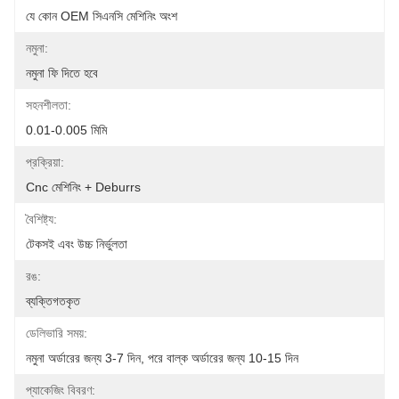
যে কোন OEM সিএনসি মেশিনিং অংশ
নমুনা:
নমুনা ফি দিতে হবে
সহনশীলতা:
0.01-0.005 মিমি
প্রক্রিয়া:
Cnc মেশিনিং + Deburrs
বৈশিষ্ট্য:
টেকসই এবং উচ্চ নির্ভুলতা
রঙ:
ব্যক্তিগতকৃত
ডেলিভারি সময়:
নমুনা অর্ডারের জন্য 3-7 দিন, পরে বাল্ক অর্ডারের জন্য 10-15 দিন
প্যাকেজিং বিবরণ: