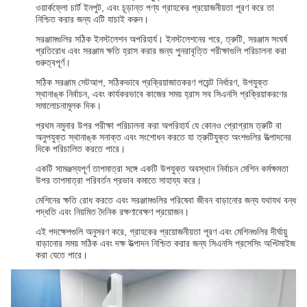
ওয়ার্কফ্লো চার্ট ইনপুট, এবং চূড়ান্ত পণ্য গ্রাহকের প্রয়োজনীয়তা পূরণ করে তা
নিশ্চিত করার জন্য এটি যাচাই করুন।
সরঞ্জামগুলির সঠিক ইনস্টলেশন অপরিহার্য। ইনস্টলেশনের পরে, ত্রুটি, সরঞ্জাম সংঘর্ষ
প্রতিরোধ এবং সরঞ্জাম ক্ষতি হ্রাস করার জন্য পুনরাবৃত্তি পরীক্ষাগুলি পরিচালনা করা
গুরুত্বপূর্ণ।
সঠিক সরঞ্জাম সেটআপ, সঠিকভাবে প্রক্রিয়াজাতকরণ পয়েন্ট নির্ধারণ, উপযুক্ত
স্থানাঙ্ক নির্বাচন, এবং কার্যকরভাবে কাজের সময় হ্রাস সব সিএনসি প্রক্রিয়াকরণের
সমালোচনামূলক দিক।
প্রথম নমুনার উপর পরীক্ষা পরিচালনা করা অপরিহার্য যে কোনও প্রোগ্রাম ত্রুটি বা
অনুপযুক্ত স্থানাঙ্ক সনাক্ত এবং সংশোধন করতে যা ত্রুটিযুক্ত অংশগুলির উত্পাদনের
দিকে পরিচালিত করতে পারে।
একটি সামঞ্জস্যপূর্ণ তাপমাত্রা সঙ্গে একটি উপযুক্ত অবস্থান নির্বাচন মেশিন কর্মক্ষমতা
উপর তাপমাত্রা পরিবর্তন প্রভাব কমাতে সাহায্য করে।
মেশিনের ক্ষতি রোধ করতে এবং সরঞ্জামগুলির পরিষেবা জীবন বাড়ানোর জন্য যথাযথ বন্ধ
পদ্ধতি এবং নিয়মিত দৈনিক রক্ষণাবেক্ষণ প্রয়োজন।
এই পদক্ষেপগুলি অনুসরণ করে, গ্রাহকের প্রয়োজনীয়তা পূরণ এবং মেশিনগুলির দীর্ঘায়ু
বাড়ানোর সময় সঠিক এবং দক্ষ উত্পাদন নিশ্চিত করার জন্য সিএনসি প্রসেসিং অপ্টিমাইজ
করা যেতে পারে।