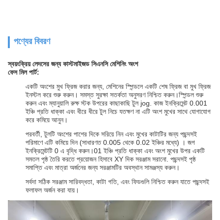
পণ্যের বিবরণ
স্বয়ংক্রিয় লেদসের জন্য কাস্টমাইজড সিএনসি মেশিনিং অংশ
ফেস মিল পার্ট:
একটি অংশের মুখ ফ্রিজ করার জন্য, মেশিনের স্পিন্ডলে একটি শেষ ফ্রিজ বা মুখ ফ্রিজ
ইনস্টল করে শুরু করুন। সমস্ত সুরক্ষা সতর্কতা অনুসরণ নিশ্চিত করুন।স্পিন্ডল শুরু
করুন এবং ম্যানুয়ালি রুক্ষ স্টক উপরের কাছাকাছি টুল jog. কাজ ইনক্রিমেন্ট 0.001
ইঞ্চি প্রতি ধাক্কা এবং ধীরে ধীরে টুল নিচে যতক্ষণ না এটি অংশ মুখের সাথে যোগাযোগ
করে কমিয়ে আনুন।
পরবর্তী, টুলটি অংশের পাশের দিকে সরিয়ে নিন এবং মুখের কাটাটির জন্য পছন্দসই
পরিমাণে এটি কমিয়ে দিন (সাধারণত 0.005 থেকে 0.02 ইঞ্চির মধ্যে) । জগ
ইনক্রিমেন্টটি 0 এ বৃদ্ধি করুন।01 ইঞ্চি প্রতি ধাক্কা এবং অংশ মুখের উপর একটি
সমতল পৃষ্ঠ তৈরি করতে প্রয়োজন হিসাবে XY দিক সরঞ্জাম সরানো. পছন্দসই পৃষ্ঠ
সমাপ্তি এবং মাত্রা অর্জনের জন্য সরঞ্জামটির অবস্থান সামঞ্জস্য করুন।
সর্বদা সঠিক সরঞ্জাম সারিবদ্ধতা, কাটা গতি, এবং ফিডগুলি নিশ্চিত করুন যাতে পছন্দসই
ফলাফল অর্জন করা যায়।