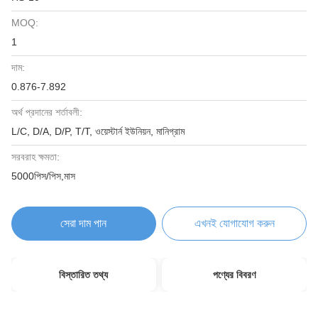
MOQ:
1
দাম:
0.876-7.892
অর্থ প্রদানের শর্তাবলী:
L/C, D/A, D/P, T/T, ওয়েস্টার্ন ইউনিয়ন, মানিগ্রাম
সরবরাহ ক্ষমতা:
5000পিস/পিস,মাস
সেরা দাম পান
এখনই যোগাযোগ করুন
বিস্তারিত তথ্য
পণ্যের বিবরণ