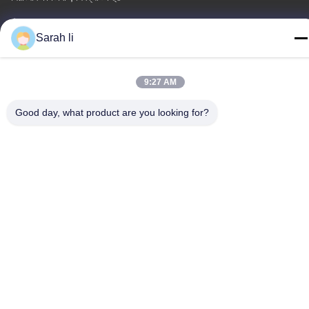
টেল
Sarah li
86-0755-27097532-8:30
9:27 AM
Good day, what product are you looking for?
চীন ভালো মানের কাস্টম সিএনসি মেশিনিং পরিষেবা সরবরাহকারী। কপিরাইট © -2026
Shenzhen Hongsinn Precision Co., Ltd. সমস্ত অধিকার সংরক্ষিত।
গোপনীয়তা নীতি
|
সাইট ম্যাপ