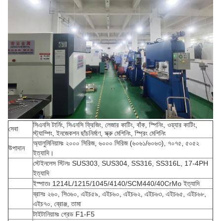
সিএনসি টার্নিং, সিএনসি ফ্রিজিং, লেজার কাটিং, বাঁক, স্পিনিং, ওয়্যার কাটিং,
সেবা
স্ট্যাম্পিং, ইনজেকশন ছাঁচনির্মাণ, স্ক্রু মেশিনিং, স্প্রিং মেশিনিং
অ্যালুমিনিয়ামঃ ২০০০ সিরিজ, ৬০০০ সিরিজ (৬০৬১/৬০৬৩), ৭০৭৫, ৫০৫২
উপাদান
ইত্যাদি।
স্টেইনলেস স্টিলঃ SUS303, SUS304, SS316, SS316L, 17-4PH
ইত্যাদি
ইস্পাতঃ 1214L/1215/1045/4140/SCM440/40CrMo ইত্যাদি
ব্রাসঃ ২৬০, সি৩৬০, এইচ৫৯, এইচ৬০, এইচ৬২, এইচ৬৩, এইচ৬৫, এইচ৬৮,
এইচ৭০, ব্রোঞ্জ, তামা
টাইটানিয়ামঃ গ্রেড F1-F5