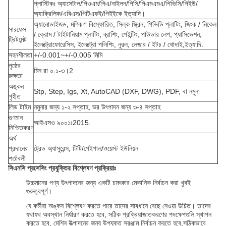
প্লাস্টিকঃ অ্যাসেটাল/পিওএম/পিএ/নাইলন/পিসি/পিএমএমএ/পিভিসি/পিইউ/
অ্যাক্রিলিক/এবিএস/পিটিএফই/পিইইকে ইত্যাদি।
অ্যানোডাইজড, মণিকণা বিস্ফোরিত, সিল্ক স্ক্রিন, পিভিডি প্লাটিং, জিংক / নিকেল
সারফেস
/ ক্রোম / টাইটানিয়াম প্লাটিং, ব্রাশিং, পেইন্টিং, পাউডার লেপ, প্যাসিভেশন,
ট্রিটমেন্ট
ইলেক্ট্রোফোরেসিস, ইলেক্ট্রো পলিশিং, নুরল, লেজার / ইটচ / খোদাই,ইত্যাদি.
সহনশীলতা
+/-0.001~+/-0.005 মিমি
পৃষ্ঠের
মিন রা ০.১-৩।2
রুক্ষতা
অঙ্কন
Stp, Step, Igs, Xt, AutoCAD (DXF, DWG), PDF, বা নমুনা
গৃহীত
লিড টাইম
নমুনার জন্য ১-২ সপ্তাহ, ভর উৎপাদন জন্য ৩-৪ সপ্তাহ
গুণমান
আইএসও ৯০০১ঃ2015.
নিশ্চিতকরণ
অর্থ
প্রদানের
ট্রেড অ্যাসুরেন্স, টিটি/পেইপাল/ওয়েস্ট ইউনিয়ন
শর্তাবলী
সিএনসি প্রসেসিং প্রযুক্তির বিশ্লেষণ প্রক্রিয়াঃ
উচ্চমানের পণ্য উৎপাদনের জন্য একটি চমৎকার মেকানিক নির্বাচন করা খুবই
গুরুত্বপূর্ণ।
যে কর্মীরা অঙ্কন বিশ্লেষণ করতে পারে তাদের সাবধানে বেছে নেওয়া উচিত। তাদের
যথাযথ অবস্থান নির্ধারণ করতে হবে, সঠিক প্রক্রিয়াজাতকরণের পদক্ষেপগুলি স্থাপন
করতে হবে, মেশিন উত্পাদনের জন্য উপযুক্ত সরঞ্জাম নির্বাচন করতে হবে,সঠিকভাবে