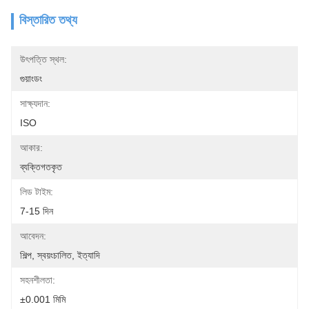
বিস্তারিত তথ্য
উৎপত্তি স্থল:
গুয়াংডং
সাক্ষ্যদান:
ISO
আকার:
ব্যক্তিগতকৃত
লিড টাইম:
7-15 দিন
আবেদন:
শিল্প, স্বয়ংচালিত, ইত্যাদি
সহনশীলতা:
±0.001 মিমি