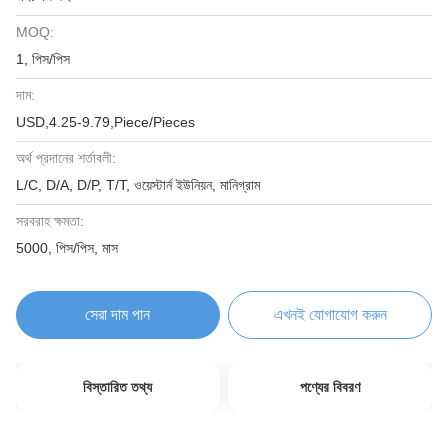
MOQ:
1, পিস/পিস
দাম:
USD,4.25-9.79,Piece/Pieces
অর্থ প্রদানের শর্তাবলী:
L/C, D/A, D/P, T/T, ওয়েস্টার্ন ইউনিয়ন, মানিগ্রাম
সরবরাহ ক্ষমতা:
5000, পিস/পিস, মাস
সেরা দাম পান
এখনই যোগাযোগ করুন
বিস্তারিত তথ্য
পণ্যের বিবরণ