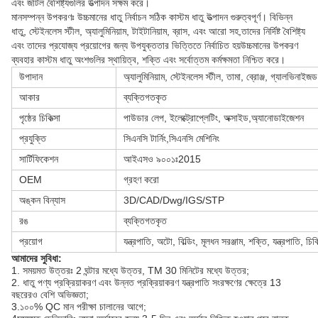
এবং জটিল বৈশিষ্ট্যগুলির উত্পাদন সক্ষম করে।
মানসম্পন্ন উপকরণঃ উচ্চমানের ধাতু নির্বাচন সঠিক কাস্টম ধাতু উত্পাদন গুরুত্বপূর্ণ। বিভিন্ন
ধাতু, স্টেইনলেস স্টীল, অ্যালুমিনিয়াম, টাইটানিয়াম, ব্রাস, এবং আরো সহ,তাদের নির্দিষ্ট বৈশিষ্ট্য
এবং তাদের প্রযোজ্য প্রয়োগের জন্য উপযুক্ততার ভিত্তিতে নির্বাচিত হয়উচ্চমানের উপকরণ
ব্যবহার কাস্টম ধাতু অংশগুলির স্থায়িত্ব, শক্তি এবং সর্বোত্তম কর্মক্ষমতা নিশ্চিত করে।
উপাদান
অ্যালুমিনিয়াম, স্টেইনলেস স্টীল, তামা, ব্রোঞ্জ, গ্যালভিনাইজড
আকার
ব্যক্তিগতকৃত
পৃষ্ঠের চিকিত্সা
পাউডার লেপ, ইলেক্ট্রোপ্লেটিং, অক্সাইড,অ্যানোডাইজেশন
প্রযুক্তি
সিএনসি টার্নিং,সিএনসি মেশিনিং
সার্টিফিকেশন
আইএসও ৯০০১ঃ2015
OEM
গ্রহণ করো
অঙ্কন বিন্যাস
3D/CAD/Dwg/IGS/STP
রঙ
ব্যক্তিগতকৃত
প্রয়োগ
যন্ত্রপাতি, অটো, বিল্ডিং, মূলধন সরঞ্জাম, শক্তি, যন্ত্রপাতি, 
আমাদের সুবিধা:
1. সময়মত উত্তরঃ 2 ঘন্টার মধ্যে উত্তর, TM 30 মিনিটের মধ্যে উত্তর;
2. ধাতু পণ্য প্রক্রিয়াকরণ এবং উন্নত প্রক্রিয়াকরণ যন্ত্রপাতি সংরক্ষণের ক্ষেত্রে 13
বছরেরও বেশি অভিজ্ঞতা;
3.১০০% QC মান পরীক্ষা চালানের আগে;