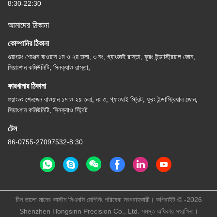
8:30-22:30
আমাদের ঠিকানা
কোম্পানির ঠিকানা
গুয়াংডং শেঞ্জেন বাওয়ান ১ম ও ২য় তলা, ৩ নং, গ্যাংজাই রাস্তা, ফুরং ইন্ডাস্ট্রিয়াল জোন,
সিয়াংশান কমিউনিটি, সিনক্যাও রাস্তা,
কারখানার ঠিকানা
গুয়াংডং শেনজেন বাওয়ান ১ম ও ২য় তলা, নং ৩, গ্যাংজাই স্ট্রিট, ফুরং ইন্ডাস্ট্রিয়াল জোন,
সিয়াংশান কমিউনিটি, সিনক্যাও স্ট্রিট
টেল
86-0755-27097532-8:30
চীন ভালো মানের কাস্টম সিএনসি মেশিনিং পরিষেবা সরবরাহকারী। কপিরাইট © -2026
Shenzhen Hongsinn Precision Co., Ltd. সমস্ত অধিকার সংরক্ষিত।