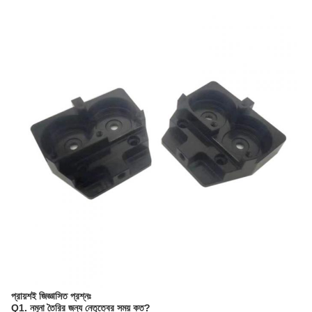
প্রায়শই জিজ্ঞাসিত প্রশ্নঃ
Q1. নমুনা তৈরির জন্য নেতৃত্বের সময় কত?