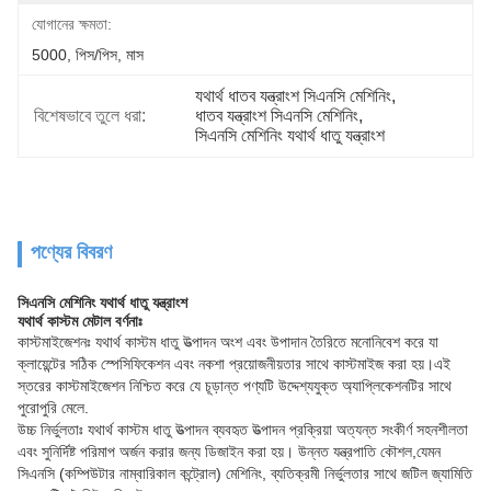
যোগানের ক্ষমতা:
5000, পিস/পিস, মাস
যথার্থ ধাতব যন্ত্রাংশ সিএনসি মেশিনিং
, 
বিশেষভাবে তুলে ধরা:
ধাতব যন্ত্রাংশ সিএনসি মেশিনিং
, 
সিএনসি মেশিনিং যথার্থ ধাতু যন্ত্রাংশ
পণ্যের বিবরণ
সিএনসি মেশিনিং যথার্থ ধাতু যন্ত্রাংশ
যথার্থ কাস্টম মেটাল বর্ণনাঃ
কাস্টমাইজেশনঃ যথার্থ কাস্টম ধাতু উত্পাদন অংশ এবং উপাদান তৈরিতে মনোনিবেশ করে যা
ক্লায়েন্টের সঠিক স্পেসিফিকেশন এবং নকশা প্রয়োজনীয়তার সাথে কাস্টমাইজ করা হয়।এই
স্তরের কাস্টমাইজেশন নিশ্চিত করে যে চূড়ান্ত পণ্যটি উদ্দেশ্যযুক্ত অ্যাপ্লিকেশনটির সাথে
পুরোপুরি মেলে.
উচ্চ নির্ভুলতাঃ যথার্থ কাস্টম ধাতু উত্পাদন ব্যবহৃত উত্পাদন প্রক্রিয়া অত্যন্ত সংকীর্ণ সহনশীলতা
এবং সুনির্দিষ্ট পরিমাপ অর্জন করার জন্য ডিজাইন করা হয়। উন্নত যন্ত্রপাতি কৌশল,যেমন
সিএনসি (কম্পিউটার নাম্বারিকাল কন্ট্রোল) মেশিনিং, ব্যতিক্রমী নির্ভুলতার সাথে জটিল জ্যামিতি