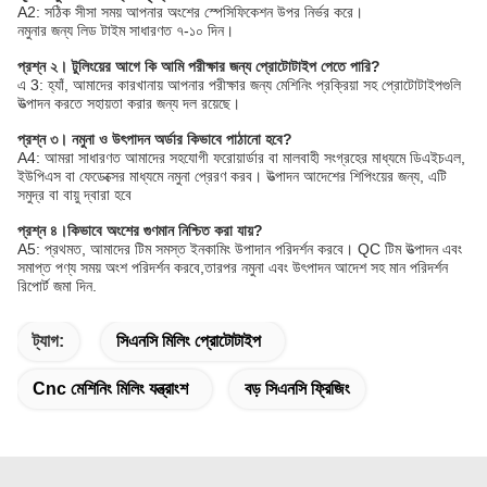
A2: সঠিক সীসা সময় আপনার অংশের স্পেসিফিকেশন উপর নির্ভর করে।
নমুনার জন্য লিড টাইম সাধারণত ৭-১০ দিন।
প্রশ্ন ২। টুলিংয়ের আগে কি আমি পরীক্ষার জন্য প্রোটোটাইপ পেতে পারি?
এ 3: হ্যাঁ, আমাদের কারখানায় আপনার পরীক্ষার জন্য মেশিনিং প্রক্রিয়া সহ প্রোটোটাইপগুলি
উত্পাদন করতে সহায়তা করার জন্য দল রয়েছে।
প্রশ্ন ৩। নমুনা ও উৎপাদন অর্ডার কিভাবে পাঠানো হবে?
A4: আমরা সাধারণত আমাদের সহযোগী ফরোয়ার্ডার বা মালবাহী সংগ্রহের মাধ্যমে ডিএইচএল,
ইউপিএস বা ফেডেক্সের মাধ্যমে নমুনা প্রেরণ করব। উত্পাদন আদেশের শিপিংয়ের জন্য, এটি
সমুদ্র বা বায়ু দ্বারা হবে
প্রশ্ন ৪।কিভাবে অংশের গুণমান নিশ্চিত করা যায়?
A5: প্রথমত, আমাদের টিম সমস্ত ইনকামিং উপাদান পরিদর্শন করবে। QC টিম উত্পাদন এবং
সমাপ্ত পণ্য সময় অংশ পরিদর্শন করবে,তারপর নমুনা এবং উৎপাদন আদেশ সহ মান পরিদর্শন
রিপোর্ট জমা দিন.
ট্যাগ:
সিএনসি মিলিং প্রোটোটাইপ
Cnc মেশিনিং মিলিং যন্ত্রাংশ
বড় সিএনসি ফ্রিজিং