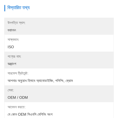
বিস্তারিত তথ্য
উৎপত্তি স্থল:
গুয়াংডং
সাক্ষ্যদান:
ISO
পণ্যের নাম:
যন্ত্রাংশ
সারফেস ট্রিটমেন্ট:
আপনার অনুরোধ হিসাবে অ্যানোডাইজিং, পলিশিং, ক্রোম
সেবা:
OEM / ODM
আবেদন করতে:
যে কোন OEM সিএনসি মেশিনিং অংশ