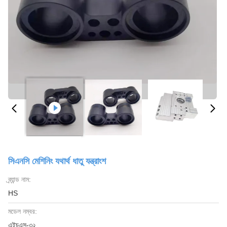
সিএনসি মেশিনিং যথার্থ ধাতু যন্ত্রাংশ
ব্র্যান্ড নাম:
HS
মডেল নম্বর:
এইচএস-৩২